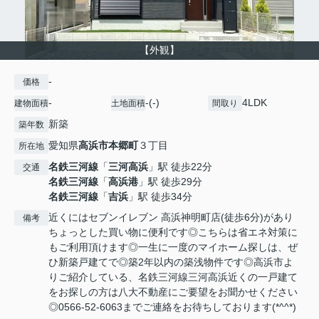
【外観】
-
価格
-
-(-)
4LDK
建物面積
土地面積
間取り
新築
築年数
愛知県
高浜市
本郷町
３丁目
所在地
名鉄三河線
「
三河高浜
」駅 徒歩22分
交通
名鉄三河線
「
高浜港
」駅 徒歩29分
名鉄三河線
「
吉浜
」駅 徒歩34分
近くにはセブンイレブン 高浜神明町店(徒歩6分)があり
備考
ちょっとした買い物に便利です◎こちらは省エネ対策に
もご利用頂けます◎一生に一度のマイホーム探しは、ぜ
ひ新築戸建てで◎築2年以内の築浅物件です◎高浜市よ
りご紹介している、名鉄三河線三河高浜近くの一戸建て
をお探しの方は八大不動産にご要望をお聞かせください
◎0566-52-6063までご連絡をお待ちしております(*^^*)