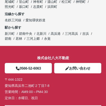
尾城町
笹山町
神有町
湯山町
松江町
神明町
照光町
坂口町
志貴町
浜田町
沿線から探す
名鉄三河線
愛知環状鉄道
駅から探す
新川町
碧南中央
北新川
高浜港
三河高浜
吉浜
碧南
若林
三河上郷
永覚
株式会社八大不動産
0566-52-6063
お問い合わせ
〒444-1322
愛知県高浜市二池町２丁目7-8
営業時間：
AM9:00～PM4:30
定休日：
水曜日、祝日