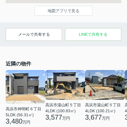
地図アプリで見る
メールで共有する
LINEで共有する
近隣の物件
高浜市湯山町５丁目
高浜市湯山町５丁目
高浜市神明町６丁目
4LDK (100.83㎡)
4LDK (100.21㎡)
4
5LDK (56.31㎡)
3,577
3,677
万円
万円
3,480
万円