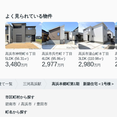
よく見られている物件
高浜市神明町６丁目
高浜市呉竹町７丁目
高浜市湯山町８丁目
5LDK (56.31㎡)
4LDK (95.86㎡)
3LDK (110.98㎡)
3
3,480
2,977
2,980
万円
万円
万円
建て一覧
三河高浜駅
高浜本郷町第1期 新築住宅＜1号棟＞
市区町村から探す
碧南市
高浜市
豊田市
町名から探す