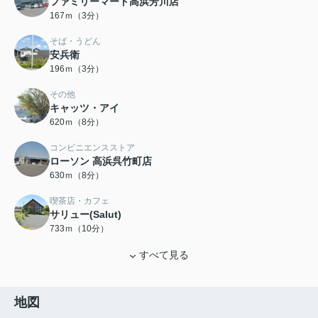
ファミリーマート高浜芳川店
167ｍ（3分）
そば・うどん
安兵衛
196ｍ（3分）
その他
キャッツ・アイ
620ｍ（8分）
コンビニエンスストア
ローソン 高浜呉竹町店
630ｍ（8分）
喫茶店・カフェ
サリュー(Salut)
733ｍ（10分）
すべて見る
地図