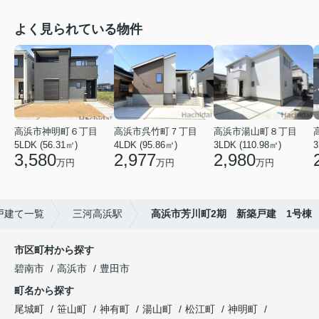
よく見られている物件
高浜市神明町６丁目
高浜市呉竹町７丁目
高浜市湯山町８丁目
5LDK (56.31㎡)
4LDK (95.86㎡)
3LDK (110.98㎡)
3
3,580
2,977
2,980
万円
万円
万円
戸建て一覧
三河高浜駅
高浜市芳川町2期 新築戸建 1号棟
市区町村から探す
碧南市
高浜市
豊田市
町名から探す
尾城町
笹山町
神有町
湯山町
松江町
神明町