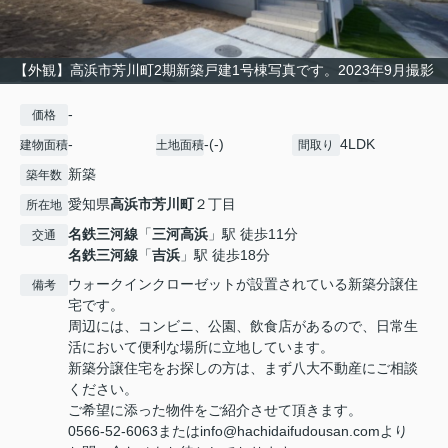
【外観】高浜市芳川町2期新築戸建1号棟写真です。2023年9月撮影
-
価格
-
-(-)
4LDK
建物面積
土地面積
間取り
新築
築年数
愛知県
高浜市
芳川町
２丁目
所在地
名鉄三河線
「
三河高浜
」駅 徒歩11分
交通
名鉄三河線
「
吉浜
」駅 徒歩18分
ウォークインクローゼットが設置されている新築分譲住
備考
宅です。
周辺には、コンビニ、公園、飲食店があるので、日常生
活において便利な場所に立地しています。
新築分譲住宅をお探しの方は、まず八大不動産にご相談
ください。
ご希望に添った物件をご紹介させて頂きます。
0566-52-6063またはinfo@hachidaifudousan.comより