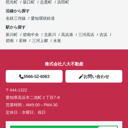
照光町
坂口町
志貴町
浜田町
沿線から探す
名鉄三河線
愛知環状鉄道
駅から探す
新川町
碧南中央
北新川
高浜港
三河高浜
吉浜
碧南
若林
三河上郷
永覚
株式会社八大不動産
0566-52-6063
お問い合わせ
〒444-1322
愛知県高浜市二池町２丁目7-8
営業時間：
AM9:00～PM4:30
定休日：
水曜日、祝日