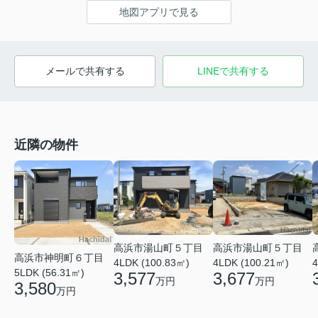
地図アプリで見る
メールで共有する
LINEで共有する
近隣の物件
高浜市湯山町５丁目
高浜市湯山町５丁目
高浜市神明町６丁目
4LDK (100.83㎡)
4LDK (100.21㎡)
4
5LDK (56.31㎡)
3,577
3,677
万円
万円
3,580
万円