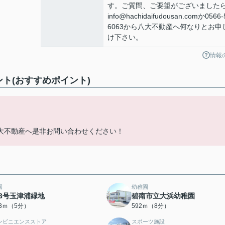
す。ご質問、ご要望がございました
info@hachidaifudousan.comか0566-
6063から八大不動産へ何なりとお申
け下さい。
情報
ント(おすすめポイント)
。
大不動産へ是非お問い合わせください！
園
幼稚園
3号玉津浦緑地
碧南市立大浜幼稚園
93ｍ（5分）
592ｍ（8分）
ンビニエンスストア
スポーツ施設