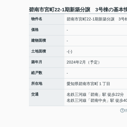
碧南市宮町22-1期新築分譲 3号棟の基本
物件名
碧南市宮町22-1期新築分譲 3号
価格
-
建物面積
-
土地面積
-(-)
築年月
2024年2月（予定）
総戸数
-
所在地
愛知県
碧南市
宮町
１丁目
交通
名鉄三河線
「
碧南
」駅 徒歩22分
名鉄三河線
「
碧南中央
」駅 徒歩4