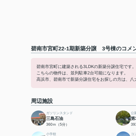
碧南市宮町22-1期新築分譲 3号棟のコメ
碧南市宮町に建築される3LDKの新築分譲住宅です
こちらの物件は、並列駐車2台可能になります。
高浜市、碧南市で新築分譲住宅をお探しの方は、八
周辺施設
ガソリンスタンド
公
三島石油
第
360ｍ（5分）
3
小学校
コ