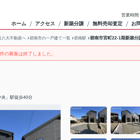
営業時間：
ホーム
アクセス
新築分譲
無料売却査定
お
碧南市宮町22-1期新築分
社八大不動産へ
碧南市の一戸建て一覧
碧南駅
件の募集は終了しました。
央」駅徒歩40分