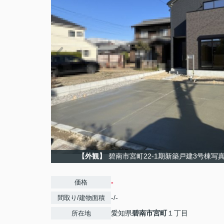
【外観】
碧南市宮町22-1期新築戸建3号棟写真
-
価格
-/-
間取り/建物面積
愛知県
碧南市
宮町
１丁目
所在地