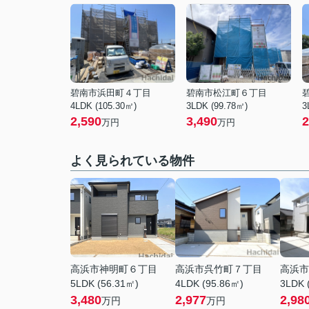
碧南市浜田町４丁目
碧南市松江町６丁目
4LDK (105.30㎡)
3LDK (99.78㎡)
3
2,590
3,490
2
万円
万円
よく見られている物件
高浜市神明町６丁目
高浜市呉竹町７丁目
高浜市
5LDK (56.31㎡)
4LDK (95.86㎡)
3LDK 
3,480
2,977
2,98
万円
万円