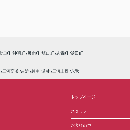
松江町
神明町
照光町
坂口町
志貴町
浜田町
三河高浜
吉浜
碧南
若林
三河上郷
永覚
トップページ
スタッフ
お客様の声