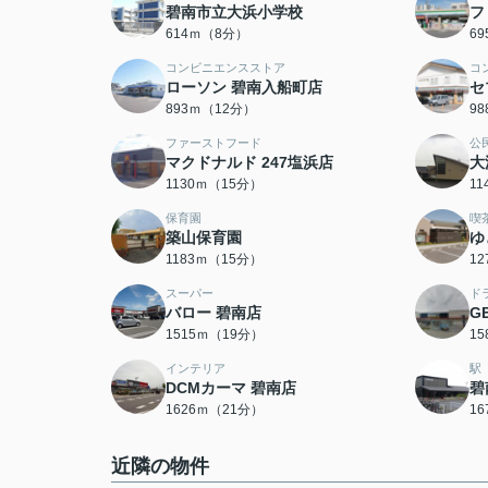
碧南市立大浜小学校
フ
614ｍ（8分）
6
コンビニエンスストア
コ
ローソン 碧南入船町店
セ
893ｍ（12分）
9
ファーストフード
公
マクドナルド 247塩浜店
大
1130ｍ（15分）
1
保育園
喫
築山保育園
ゆ
1183ｍ（15分）
1
スーパー
ド
バロー 碧南店
G
1515ｍ（19分）
1
インテリア
駅
DCMカーマ 碧南店
碧
1626ｍ（21分）
1
近隣の物件