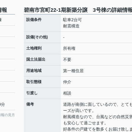
情報
碧南市宮町22-1期新築分譲 3号棟の詳細情
棟
設備条件
駐車2台可
耐震構造
設備(その他)
-
土地権利
所有権
国土法届出
不要
用途地域
第一種住居
取引態様
仲介
引渡し
相談
0分
備考
道路が南側に面しているので、とて
ーズが高いです。
情報の見方
耐風構造なので、台風などの自然災
も安心して過ごせます。
好条件の戸建てを数多くお届け致し