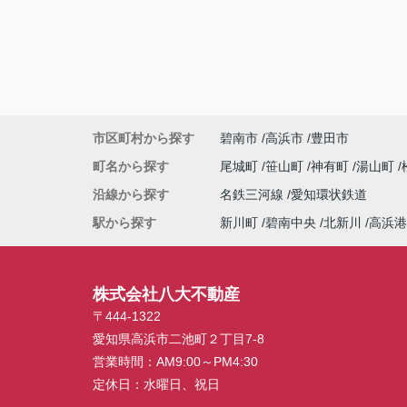
市区町村から探す
碧南市
高浜市
豊田市
町名から探す
尾城町
笹山町
神有町
湯山町
沿線から探す
名鉄三河線
愛知環状鉄道
駅から探す
新川町
碧南中央
北新川
高浜港
株式会社八大不動産
〒444-1322
愛知県高浜市二池町２丁目7-8
営業時間：
AM9:00～PM4:30
定休日：
水曜日、祝日