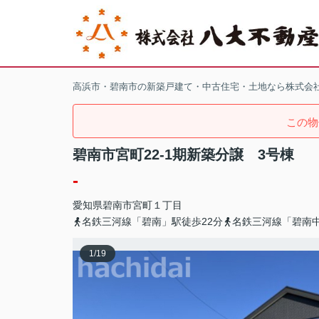
高浜市・碧南市の新築戸建て・中古住宅・土地なら株式会
この物
碧南市宮町22-1期新築分譲 3号棟
-
愛知県
碧南市
宮町
１丁目
名鉄三河線「碧南」駅徒歩22分
名鉄三河線「碧南中
1
/
19