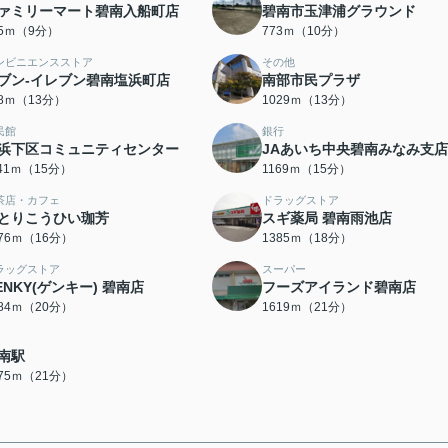
ァミリーマート碧南入船町店
碧南市玉津浦グラウンド
95ｍ（9分）
773ｍ（10分）
ンビニエンスストア
その他
ブン-イレブン碧南塩浜町店
南部市民プラザ
88ｍ（13分）
1029ｍ（13分）
民館
銀行
浜下区コミュニティセンター
JAあいち中央碧南みなみ支店
141ｍ（15分）
1169ｍ（15分）
茶店・カフェ
ドラッグストア
とりこうひい珈芳
スギ薬局 碧南雨池店
276ｍ（16分）
1385ｍ（18分）
ラッグストア
スーパー
ENKY(ゲンキー) 碧南店
フーズアイランド碧南店
584ｍ（20分）
1619ｍ（21分）
南駅
675ｍ（21分）