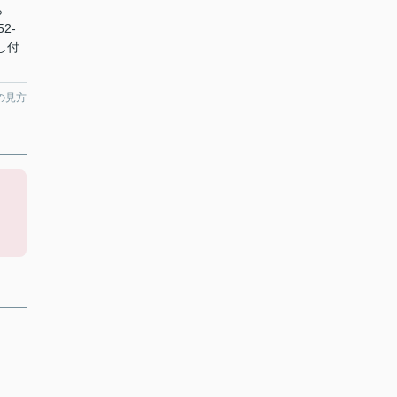
ら
52-
し付
の見方