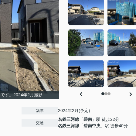
です。2024年2月撮影
2024年2月(予定)
築年
名鉄三河線
「
碧南
」駅 徒歩22分
交通
名鉄三河線
「
碧南中央
」駅 徒歩40分