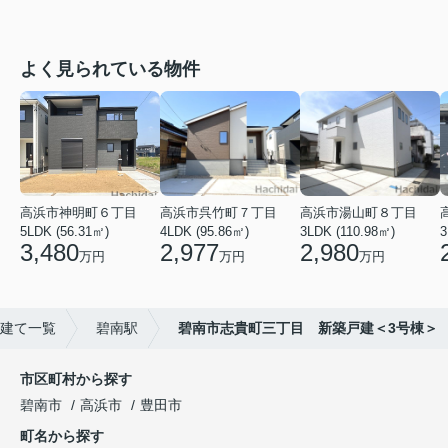
よく見られている物件
高浜市神明町６丁目
高浜市呉竹町７丁目
高浜市湯山町８丁目
5LDK (56.31㎡)
4LDK (95.86㎡)
3LDK (110.98㎡)
3
3,480
2,977
2,980
万円
万円
万円
建て一覧
碧南駅
碧南市志貴町三丁目 新築戸建＜3号棟＞
市区町村から探す
碧南市
高浜市
豊田市
町名から探す