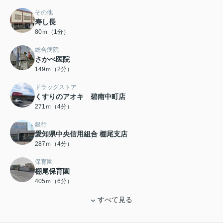
その他
寿し長
80ｍ（1分）
総合病院
さかべ医院
149ｍ（2分）
ドラッグストア
くすりのアオキ 碧南中町店
271ｍ（4分）
銀行
愛知県中央信用組合 棚尾支店
287ｍ（4分）
保育園
棚尾保育園
405ｍ（6分）
すべて見る