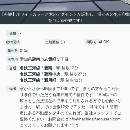
【外観】ホワイトカラーと木のアクセントが調和し、温かみのある印象
を与える外観です♪
-
価格
-
-(-)
4LDK
建物面積
土地面積
間取り
新築
築年数
愛知県
碧南市
志貴町
３丁目
所在地
名鉄三河線
「
碧南
」駅 徒歩12分
交通
名鉄三河線
「
碧南中央
」駅 徒歩27分
名鉄三河線
「
新川町
」駅 徒歩41分
家からさかべ医院まで149mです！多くの方からこだわ
備考
り条件でいただく新築戸建ての物件です！15m以上の
広々とした接道なので車をご利用される方でも心配いり
ません！駅までは徒歩12分でアクセス可能です！碧南
市にある不動産を探すのであれば、当社スタッフまでご
連絡ください！お問合せはinfo@hachidaifudousan.com
までよろしくお願いします(*^^*)