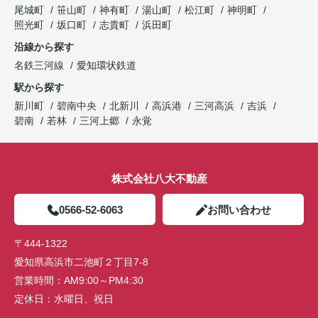
尾城町
笹山町
神有町
湯山町
松江町
神明町
照光町
坂口町
志貴町
浜田町
沿線から探す
名鉄三河線
愛知環状鉄道
駅から探す
新川町
碧南中央
北新川
高浜港
三河高浜
吉浜
碧南
若林
三河上郷
永覚
株式会社八大不動産
0566-52-6063
お問い合わせ
〒444-1322
愛知県高浜市二池町２丁目7-8
営業時間：
AM9:00～PM4:30
定休日：
水曜日、祝日