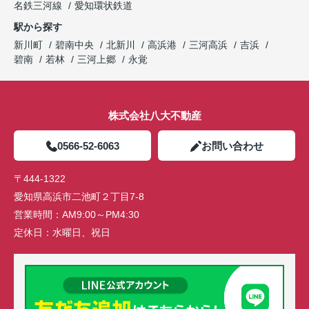
名鉄三河線
愛知環状鉄道
駅から探す
新川町
碧南中央
北新川
高浜港
三河高浜
吉浜
碧南
若林
三河上郷
永覚
株式会社八大不動産
0566-52-6063
お問い合わせ
〒444-1322
愛知県高浜市二池町２丁目7-8
営業時間：
AM9:00～PM4:30
定休日：
水曜日、祝日