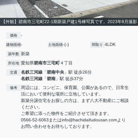
【外観】碧南市三宅町22-1期新築戸建1号棟写真です。2023年8月撮影
-
価格
-
-(-)
4LDK
建物面積
土地面積
間取り
新築
築年数
愛知県
碧南市
三宅町
４丁目
所在地
名鉄三河線
「
碧南中央
」駅 徒歩26分
交通
名鉄三河線
「
碧南
」駅 徒歩37分
周辺には、コンビニ、保育園、公園があるので、日常生
備考
活において便利な場所に立地しています。
新築分譲住宅をお探しの方は、まず八大不動産にご相談
ください。
ご希望に添った物件をご紹介させて頂きます。
0566-52-6063またはinfo@hachidaifudousan.comより
お問い合わせをお待ちしております。