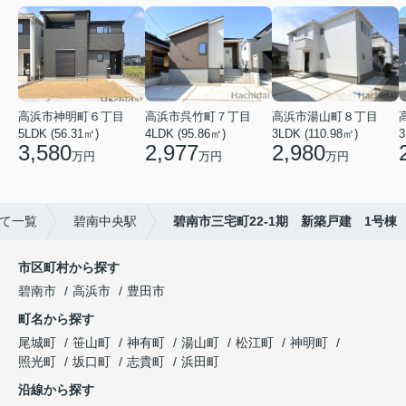
高浜市神明町６丁目
高浜市呉竹町７丁目
高浜市湯山町８丁目
5LDK (56.31㎡)
4LDK (95.86㎡)
3LDK (110.98㎡)
3
3,580
2,977
2,980
万円
万円
万円
て一覧
碧南中央駅
碧南市三宅町22-1期 新築戸建 1号棟
市区町村から探す
碧南市
高浜市
豊田市
町名から探す
尾城町
笹山町
神有町
湯山町
松江町
神明町
照光町
坂口町
志貴町
浜田町
沿線から探す