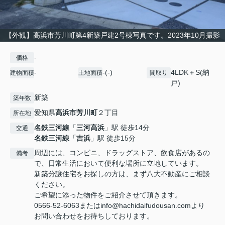
【外観】高浜市芳川町第4新築戸建2号棟写真です。2023年10月撮影
-
価格
-
-(-)
4LDK＋S(納
建物面積
土地面積
間取り
戸)
新築
築年数
愛知県
高浜市
芳川町
２丁目
所在地
名鉄三河線
「
三河高浜
」駅 徒歩14分
交通
名鉄三河線
「
吉浜
」駅 徒歩15分
周辺には、コンビニ、ドラッグストア、飲食店があるの
備考
で、日常生活において便利な場所に立地しています。
新築分譲住宅をお探しの方は、まず八大不動産にご相談
ください。
ご希望に添った物件をご紹介させて頂きます。
0566-52-6063またはinfo@hachidaifudousan.comより
お問い合わせをお待ちしております。