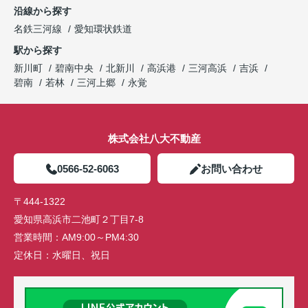
沿線から探す
名鉄三河線
愛知環状鉄道
駅から探す
新川町
碧南中央
北新川
高浜港
三河高浜
吉浜
碧南
若林
三河上郷
永覚
株式会社八大不動産
0566-52-6063
お問い合わせ
〒444-1322
愛知県高浜市二池町２丁目7-8
営業時間：
AM9:00～PM4:30
定休日：
水曜日、祝日