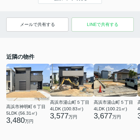
メールで共有する
LINEで共有する
近隣の物件
高浜市湯山町５丁目
高浜市湯山町５丁目
高浜市神明町６丁目
4LDK (100.83㎡)
4LDK (100.21㎡)
4
5LDK (56.31㎡)
3,577
3,677
万円
万円
3,480
万円