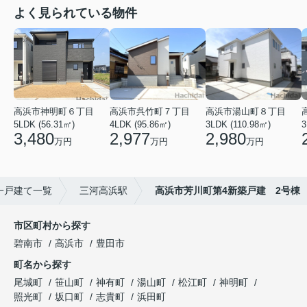
よく見られている物件
高浜市神明町６丁目
高浜市呉竹町７丁目
高浜市湯山町８丁目
5LDK (56.31㎡)
4LDK (95.86㎡)
3LDK (110.98㎡)
3
3,480
2,977
2,980
万円
万円
万円
一戸建て一覧
三河高浜駅
高浜市芳川町第4新築戸建 2号棟
市区町村から探す
碧南市
高浜市
豊田市
町名から探す
尾城町
笹山町
神有町
湯山町
松江町
神明町
照光町
坂口町
志貴町
浜田町