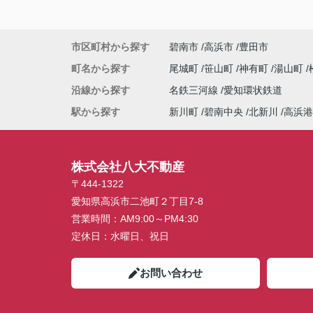
市区町村から探す
碧南市
高浜市
豊田市
町名から探す
尾城町
笹山町
神有町
湯山町
沿線から探す
名鉄三河線
愛知環状鉄道
駅から探す
新川町
碧南中央
北新川
高浜港
株式会社八大不動産
〒444-1322
愛知県高浜市二池町２丁目7-8
営業時間：
AM9:00～PM4:30
定休日：
水曜日、祝日
お問い合わせ