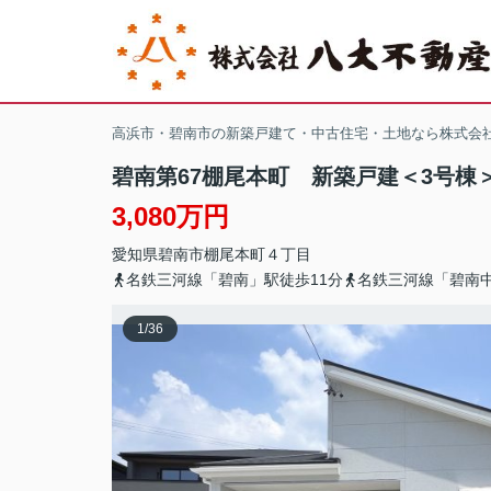
高浜市・碧南市の新築戸建て・中古住宅・土地なら株式会
碧南第67棚尾本町 新築戸建＜3号棟
3,080万円
愛知県
碧南市
棚尾本町
４丁目
名鉄三河線「碧南」駅徒歩11分
名鉄三河線「碧南中
1
/
36