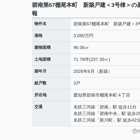
碧南第67棚尾本町 新築戸建＜3号棟＞の
報
物件名
碧南第67棚尾本町 新築戸建＜3
価格
3,080万円
建物面積
96.06㎡
土地面積
71.78坪(237.30㎡)
築年月
2026年6月（新築）
総戸数
3戸
所在地
愛知県
碧南市
棚尾本町
４丁目
交通
名鉄三河線
「
碧南
」駅 徒歩11分
名鉄三河線
「
碧南中央
」駅 徒歩2
名鉄三河線
「
新川町
」駅 徒歩42