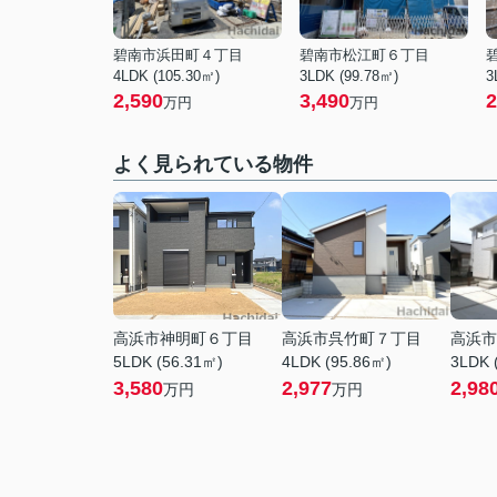
碧南市浜田町４丁目
碧南市松江町６丁目
4LDK (105.30㎡)
3LDK (99.78㎡)
3
2,590
3,490
2
万円
万円
よく見られている物件
高浜市神明町６丁目
高浜市呉竹町７丁目
高浜市
5LDK (56.31㎡)
4LDK (95.86㎡)
3LDK 
3,580
2,977
2,98
万円
万円