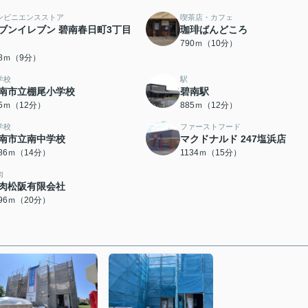
ンビニエンスストア
喫茶店・カフェ
ブンイレブン 碧南春日町3丁目
珈琲ばんどころ
790ｍ（10分）
18ｍ（9分）
学校
駅
南市立棚尾小学校
碧南駅
85ｍ（12分）
885ｍ（12分）
学校
ファーストフード
南市立南中学校
マクドナルド 247塩浜店
086ｍ（14分）
1134ｍ（15分）
肉
肉松阪有限会社
596ｍ（20分）