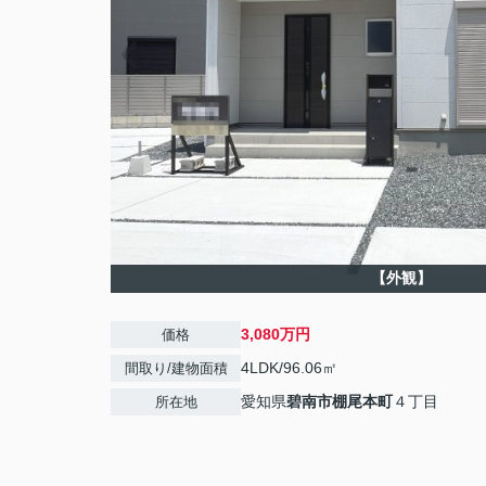
【外観】
3,080万円
価格
4LDK/96.06㎡
間取り/建物面積
愛知県
碧南市
棚尾本町
４丁目
所在地