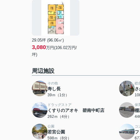
29.05坪 (96.06㎡)
3,080
万円(106.02万円/
坪)
周辺施設
その他
総
寿し長
さ
39ｍ（1分）
1
ドラッグストア
保
くすりのアオキ 碧南中町店
棚
262ｍ（4分）
4
公園
コ
若宮公園
フ
598ｍ（8分）
6