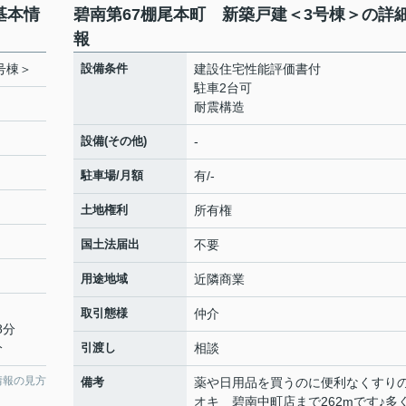
基本情
碧南第67棚尾本町 新築戸建＜3号棟＞の詳
報
号棟＞
設備条件
建設住宅性能評価書付
駐車2台可
耐震構造
設備(その他)
-
駐車場/月額
有/-
土地権利
所有権
国土法届出
不要
用途地域
近隣商業
取引態様
仲介
8分
分
引渡し
相談
情報の見方
備考
薬や日用品を買うのに便利なくすり
オキ 碧南中町店まで262mです♪多