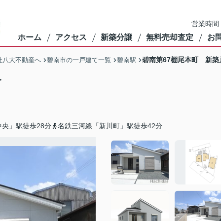
営業時間：
ホーム
アクセス
新築分譲
無料売却査定
お
碧南第67棚尾本町 新築
社八大不動産へ
碧南市の一戸建て一覧
碧南駅
＞
央」駅徒歩28分
名鉄三河線「新川町」駅徒歩42分