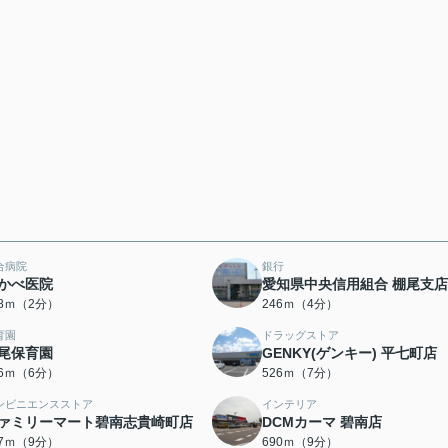
合病院
銀行
かべ医院
愛知県中央信用組合 棚尾支店
08ｍ（2分）
246ｍ（4分）
育園
ドラッグストア
尾保育園
GENKY(ゲンキー) 平七町店
46ｍ（6分）
526ｍ（7分）
ンビニエンスストア
インテリア
ァミリーマート碧南志貴崎町店
DCMカーマ 碧南店
77ｍ（9分）
690ｍ（9分）