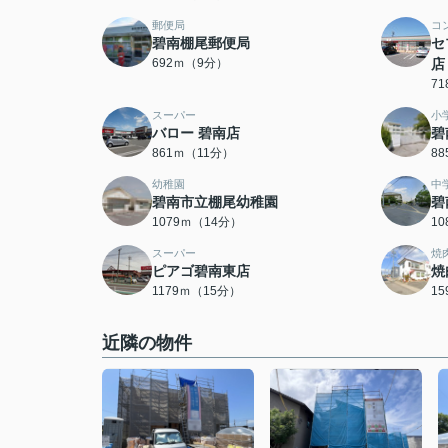
郵便局
コ
碧南棚尾郵便局
セ
692ｍ（9分）
店
7
スーパー
小
バロー 碧南店
碧
861ｍ（11分）
8
幼稚園
中
碧南市立棚尾幼稚園
碧
1079ｍ（14分）
1
スーパー
焼
ピアゴ碧南東店
焼
1179ｍ（15分）
1
近隣の物件