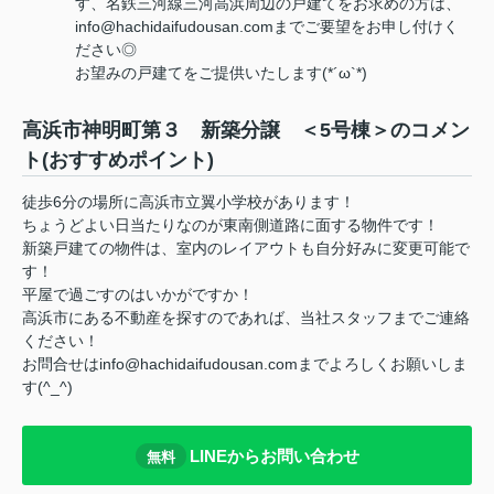
す、名鉄三河線三河高浜周辺の戸建てをお求めの方は、
info@hachidaifudousan.comまでご要望をお申し付けく
ださい◎
お望みの戸建てをご提供いたします(*´ω`*)
高浜市神明町第３ 新築分譲 ＜5号棟＞のコメン
ト(おすすめポイント)
徒歩6分の場所に高浜市立翼小学校があります！
ちょうどよい日当たりなのが東南側道路に面する物件です！
新築戸建ての物件は、室内のレイアウトも自分好みに変更可能で
す！
平屋で過ごすのはいかがですか！
高浜市にある不動産を探すのであれば、当社スタッフまでご連絡
ください！
お問合せはinfo@hachidaifudousan.comまでよろしくお願いしま
す(^_^)
LINEからお問い合わせ
無料