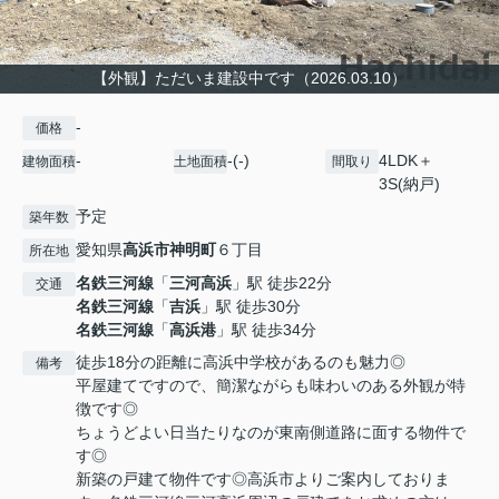
【外観】ただいま建設中です（2026.03.10）
-
価格
-
-(-)
4LDK＋
建物面積
土地面積
間取り
3S(納戸)
予定
築年数
愛知県
高浜市
神明町
６丁目
所在地
名鉄三河線
「
三河高浜
」駅 徒歩22分
交通
名鉄三河線
「
吉浜
」駅 徒歩30分
名鉄三河線
「
高浜港
」駅 徒歩34分
徒歩18分の距離に高浜中学校があるのも魅力◎
備考
平屋建てですので、簡潔ながらも味わいのある外観が特
徴です◎
ちょうどよい日当たりなのが東南側道路に面する物件で
す◎
新築の戸建て物件です◎高浜市よりご案内しておりま