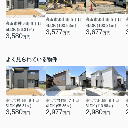
高浜市湯山町５丁目
高浜市湯山町５丁目
高浜市神明町６丁目
4LDK (100.83㎡)
4LDK (100.21㎡)
4
5LDK (56.31㎡)
3,577
3,677
万円
万円
3,580
万円
よく見られている物件
高浜市神明町６丁目
高浜市呉竹町７丁目
高浜市湯山町８丁目
5LDK (56.31㎡)
4LDK (95.86㎡)
3LDK (110.98㎡)
3
3,580
2,977
2,980
万円
万円
万円