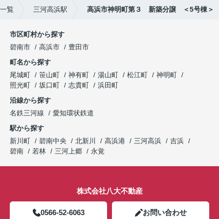
一覧
三河高浜駅
高浜市神明町第３ 新築分譲 ＜5号棟＞
市区町村から探す
碧南市
高浜市
豊田市
町名から探す
尾城町
笹山町
神有町
湯山町
松江町
神明町
照光町
坂口町
志貴町
浜田町
沿線から探す
名鉄三河線
愛知環状鉄道
駅から探す
新川町
碧南中央
北新川
高浜港
三河高浜
吉浜
碧南
若林
三河上郷
永覚
株式会社八大不動産
0566-52-6063
お問い合わせ