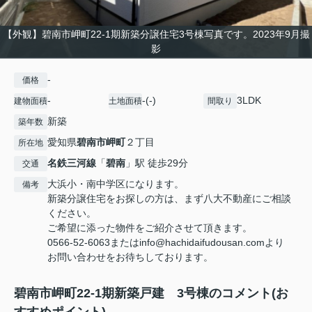
【外観】碧南市岬町22-1期新築分譲住宅3号棟写真です。2023年9月撮
影
-
価格
-
-(-)
3LDK
建物面積
土地面積
間取り
新築
築年数
愛知県
碧南市
岬町
２丁目
所在地
名鉄三河線
「
碧南
」駅 徒歩29分
交通
大浜小・南中学区になります。
備考
新築分譲住宅をお探しの方は、まず八大不動産にご相談
ください。
ご希望に添った物件をご紹介させて頂きます。
0566-52-6063またはinfo@hachidaifudousan.comより
お問い合わせをお待ちしております。
碧南市岬町22-1期新築戸建 3号棟のコメント(お