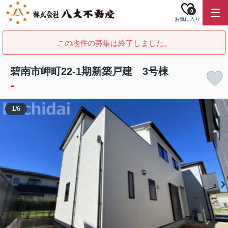
0
お気に入り
この物件の募集は終了しました。
碧南市岬町22-1期新築戸建 3号棟
-
1
/
6