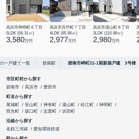
高浜市神明町６丁目
高浜市呉竹町７丁目
高浜市湯山町８丁目
5LDK (56.31㎡)
4LDK (95.86㎡)
3LDK (110.98㎡)
3
3,580
2,977
2,980
万円
万円
万円
の一戸建て一覧
碧南駅
碧南市岬町22-1期新築戸建 3号棟
市区町村から探す
碧南市
高浜市
豊田市
町名から探す
尾城町
笹山町
神有町
湯山町
松江町
神明町
照光町
坂口町
志貴町
浜田町
沿線から探す
名鉄三河線
愛知環状鉄道
駅から探す