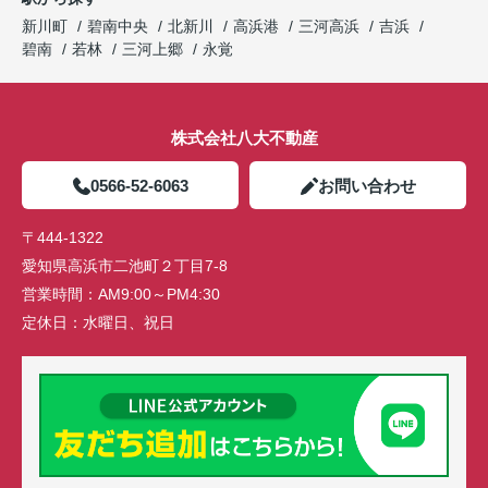
新川町
碧南中央
北新川
高浜港
三河高浜
吉浜
碧南
若林
三河上郷
永覚
株式会社八大不動産
0566-52-6063
お問い合わせ
〒444-1322
愛知県高浜市二池町２丁目7-8
営業時間：
AM9:00～PM4:30
定休日：
水曜日、祝日