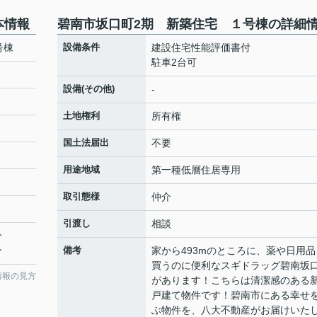
本情報
碧南市坂口町2期 新築住宅 １号棟の詳細
号棟
設備条件
建設住宅性能評価書付
駐車2台可
設備(その他)
-
土地権利
所有権
国土法届出
不要
用途地域
第一種低層住居専用
取引態様
仲介
引渡し
相談
分
分
備考
家から493mのところに、薬や日用品
買うのに便利なスギドラッグ碧南坂
情報の見方
があります！こちらは清潔感のある
戸建て物件です！碧南市にある幸せ
ぶ物件を、八大不動産がお届けいた