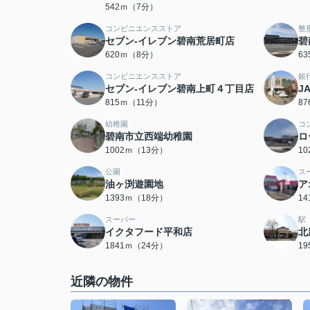
542ｍ（7分）
コンビニエンスストア
整
セブン-イレブン碧南荒居町店
碧
620ｍ（8分）
6
コンビニエンスストア
銀
セブン-イレブン碧南上町４丁目店
J
815ｍ（11分）
8
幼稚園
コ
碧南市立西端幼稚園
ロ
1002ｍ（13分）
1
公園
ス
油ヶ渕遊園地
ア
1393ｍ（18分）
1
スーパー
駅
イクタフード平和店
北
1841ｍ（24分）
1
近隣の物件