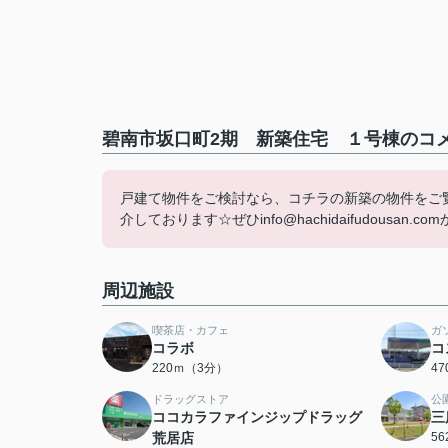
碧南市坂口町2期 新築住宅 １号棟のコメ
戸建て物件をご検討なら、コチラの新築の物件をご
介しております☆ぜひinfo@hachidaifudousan.co
周辺施設
喫茶店・カフェ
ガ
コラボ
コ
220ｍ（3分）
4
ドラッグストア
公
ココカラファインジップドラッグ
三
荒居店
5