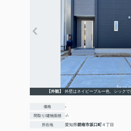
【外観】
外壁はネイビーブルー色、シックで
-
価格
-/-
間取り/建物面積
愛知県
碧南市
坂口町
４丁目
所在地