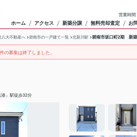
営業時間：
ホーム
アクセス
新築分譲
無料売却査定
お
碧南市坂口町2期 新
社八大不動産へ
碧南市の一戸建て一覧
北新川駅
件の募集は終了しました。
港」駅徒歩32分