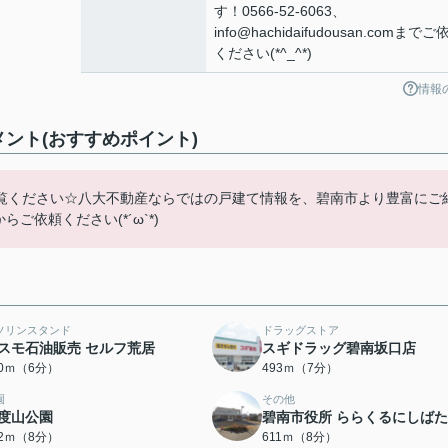
す！0566-52-6063、
info@hachidaifudousan.comまでご
ください(*^_^*)
情報
ント(おすすめポイント)
覧ください☆八大不動産ならではの戸建て情報を、碧南市より豊富にご
mからご依頼ください(*´ω`*)
ソリンスタンド
ドラッグストア
スモ石油販売 セルフ荒居
スギドラッグ碧南坂口店
70ｍ（6分）
493ｍ（7分）
園
その他
度山公園
碧南市役所 ららくるにしばた
62ｍ（8分）
611ｍ（8分）