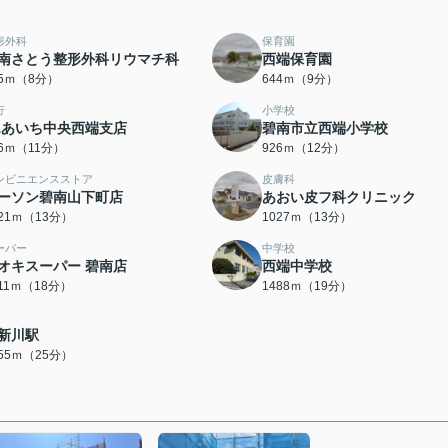
形外科
保育園
南さとう整形外科リウマチ科
西端保育園
35ｍ（8分）
644ｍ（9分）
行
小学校
Aあいち中央西端支店
碧南市立西端小学校
76ｍ（11分）
926ｍ（12分）
ンビニエンスストア
皮膚科
ーソン碧南山下町店
あおい皮フ科クリニック
021ｍ（13分）
1027ｍ（13分）
ーパー
中学校
オキスーパー 碧南店
西端中学校
411ｍ（18分）
1488ｍ（19分）
新川駅
955ｍ（25分）