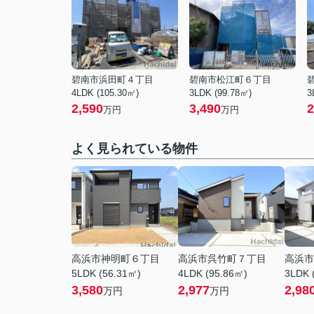
碧南市浜田町４丁目
碧南市松江町６丁目
4LDK (105.30㎡)
3LDK (99.78㎡)
3
2,590
3,490
2
万円
万円
よく見られている物件
高浜市神明町６丁目
高浜市呉竹町７丁目
高浜市
5LDK (56.31㎡)
4LDK (95.86㎡)
3LDK 
3,580
2,977
2,98
万円
万円