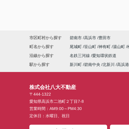
市区町村から探す
碧南市
高浜市
豊田市
町名から探す
尾城町
笹山町
神有町
湯山町
沿線から探す
名鉄三河線
愛知環状鉄道
駅から探す
新川町
碧南中央
北新川
高浜港
株式会社八大不動産
〒444-1322
愛知県高浜市二池町２丁目7-8
営業時間：
AM9:00～PM4:30
定休日：
水曜日、祝日