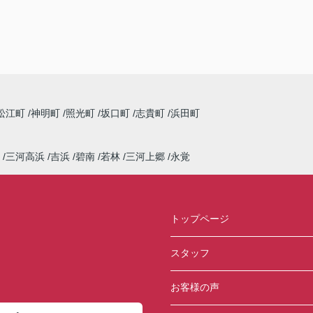
松江町
神明町
照光町
坂口町
志貴町
浜田町
三河高浜
吉浜
碧南
若林
三河上郷
永覚
トップページ
スタッフ
お客様の声