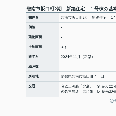
碧南市坂口町2期 新築住宅 １号棟の基
物件名
碧南市坂口町2期 新築住宅 １
価格
-
建物面積
-
土地面積
-(-)
築年月
2024年11月（新築）
総戸数
-
所在地
愛知県
碧南市
坂口町
４丁目
交通
名鉄三河線
「
北新川
」駅 徒歩22
名鉄三河線
「
高浜港
」駅 徒歩32