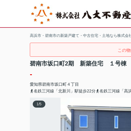
高浜市・碧南市の新築戸建て・中古住宅・土地なら株式会
この物
碧南市坂口町2期 新築住宅 １号棟
-
愛知県
碧南市
坂口町
４丁目
名鉄三河線「北新川」駅徒歩22分
名鉄三河線「高浜
1
/
5