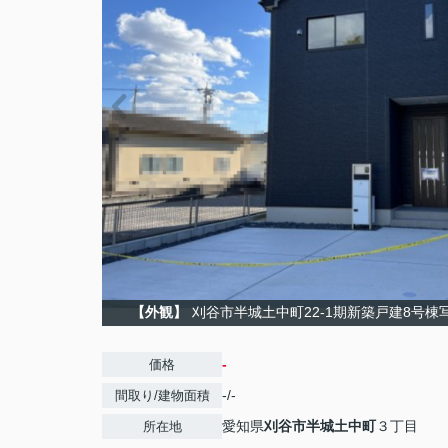
【外観】
刈谷市半城土中町22-1期新築戸建8号棟写
-
価格
-/-
間取り/建物面積
愛知県
刈谷市
半城土中町
３丁目
所在地