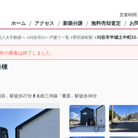
営業時間：
ホーム
アクセス
新築分譲
無料売却査定
お
刈谷市半城土中町22
社八大不動産へ
刈谷市の一戸建て一覧
野田新町駅
件の募集は終了しました。
号棟
谷」駅徒歩27分
名鉄三河線「重原」駅徒歩36分