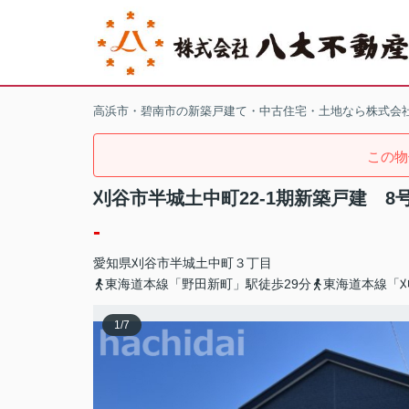
高浜市・碧南市の新築戸建て・中古住宅・土地なら株式会
この物
刈谷市半城土中町22-1期新築戸建 8
-
愛知県
刈谷市
半城土中町
３丁目
東海道本線「野田新町」駅徒歩29分
東海道本線「刈
1
/
7