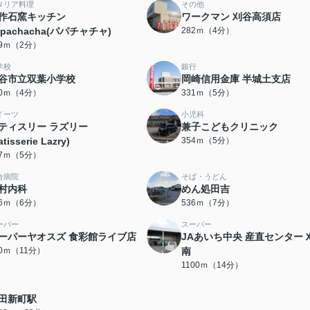
タリア料理
その他
作石窯キッチン
ワークマン 刈谷高須店
apachacha(パパチャチャ)
282ｍ（4分）
59ｍ（2分）
学校
銀行
谷市立双葉小学校
岡崎信用金庫 半城土支店
20ｍ（4分）
331ｍ（5分）
イーツ
小児科
ティスリー ラズリー
兼子こどもクリニック
atisserie Lazry)
354ｍ（5分）
47ｍ（5分）
合病院
そば・うどん
村内科
めん処田吉
36ｍ（6分）
536ｍ（7分）
ーパー
スーパー
ーパーヤオスズ 食彩館ライブ店
JAあいち中央 産直センター 
60ｍ（11分）
南
1100ｍ（14分）
田新町駅