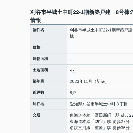
刈谷市半城土中町22-1期新築戸建 8号棟
情報
物件名
刈谷市半城土中町22-1期新築戸建
棟
価格
-
建物面積
-
土地面積
-(-)
築年月
2023年11月（新築）
総戸数
8戸
所在地
愛知県
刈谷市
半城土中町
３丁目
交通
東海道本線
「
野田新町
」駅 徒歩2
東海道本線
「
刈谷
」駅 徒歩27分
名鉄三河線
「
重原
」駅 徒歩36分