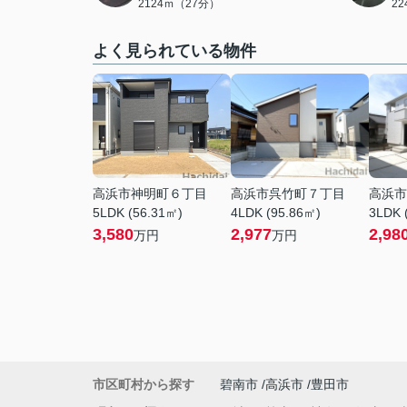
2124ｍ（27分）
2
よく見られている物件
高浜市神明町６丁目
高浜市呉竹町７丁目
高浜市
5LDK (56.31㎡)
4LDK (95.86㎡)
3LDK 
3,580
2,977
2,98
万円
万円
市区町村から探す
碧南市
高浜市
豊田市