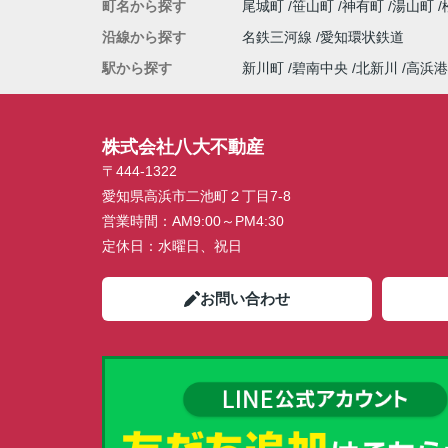
町名から探す
尾城町
笹山町
神有町
湯山町
沿線から探す
名鉄三河線
愛知環状鉄道
駅から探す
新川町
碧南中央
北新川
高浜港
株式会社八大不動産
〒444-1322
愛知県高浜市二池町２丁目7-8
営業時間：
AM9:00～PM4:30
定休日：
水曜日、祝日
お問い合わせ