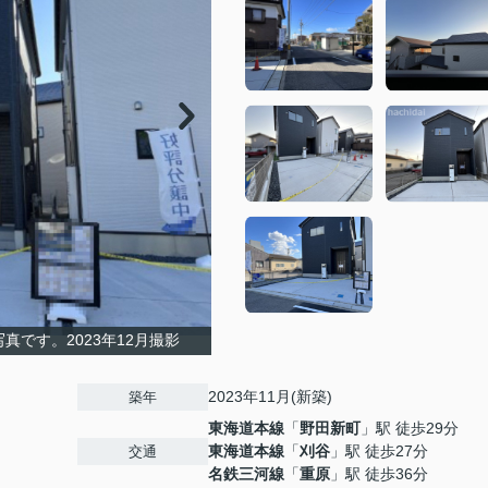
真です。2023年12月撮影
2023年11月(新築)
築年
東海道本線
「
野田新町
」駅 徒歩29分
東海道本線
「
刈谷
」駅 徒歩27分
交通
名鉄三河線
「
重原
」駅 徒歩36分