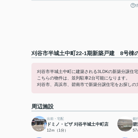
刈谷市半城土中町22-1期新築戸建 8号棟
刈谷市半城土中町に建築される3LDKの新築分譲住
こちらの物件は、並列駐車2台可能になります。
刈谷市、高浜市、碧南市で新築分譲住宅をお探しの
周辺施設
出前・宅配
銀
ドミノ・ピザ 刈谷半城土中町店
碧
12ｍ（1分）
5