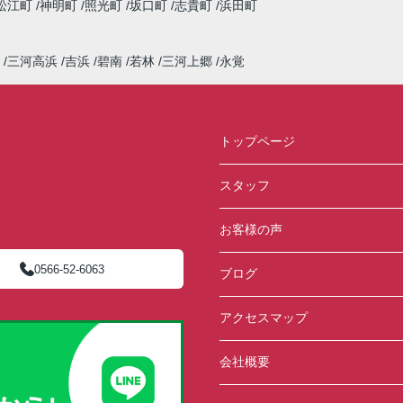
松江町
神明町
照光町
坂口町
志貴町
浜田町
三河高浜
吉浜
碧南
若林
三河上郷
永覚
トップページ
スタッフ
お客様の声
0566-52-6063
ブログ
アクセスマップ
会社概要