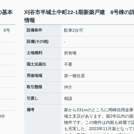
の基本
刈谷市半城土中町22-1期新築戸建 8号棟の
情報
 8号
設備条件
駐車2台可
設備(その他)
-
土地権利
所有権
国土法届出
不要
用途地域
第一種住居
取引態様
仲介
引渡し
相談
備考
家から331mのところに岡崎信用金庫
9分
城土支店があります。築2年以内の築
物件です。この物件は内観も綺麗で
も充実した、2023年11月築となって