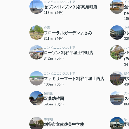
コンビニエンスストア
イ
セブンイレブン 刈谷高須町店
創
118ｍ（2分）
p
1
公園
小
フローラルガーデンよさみ
刈
311ｍ（4分）
3
コンビニエンスストア
ス
ローソン 刈谷半城土中町店
パ
342ｍ（5分）
(P
3
コンビニエンスストア
総
ファミリーマート刈谷半城土西店
野
406ｍ（6分）
4
保育園
ス
双葉幼稚園
ス
595ｍ（8分）
8
中学校
駅
刈谷市立依佐美中学校
野