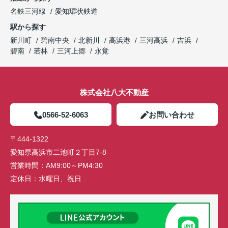
名鉄三河線
愛知環状鉄道
駅から探す
新川町
碧南中央
北新川
高浜港
三河高浜
吉浜
碧南
若林
三河上郷
永覚
株式会社八大不動産
0566-52-6063
お問い合わせ
〒444-1322
愛知県高浜市二池町２丁目7-8
営業時間：
AM9:00～PM4:30
定休日：
水曜日、祝日