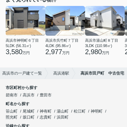
高浜市神明町６丁目
高浜市呉竹町７丁目
高浜市湯山町８丁目
5LDK (56.31㎡)
4LDK (95.86㎡)
3LDK (110.98㎡)
3
3,580
2,977
2,980
万円
万円
万円
高浜市の一戸建て一覧
高浜港駅
高浜市田戸町 中古住宅
市区町村から探す
碧南市
高浜市
豊田市
町名から探す
笹山町
尾城町
神有町
湯山町
松江町
神明町
照光町
坂口町
志貴町
浜田町
沿線から探す