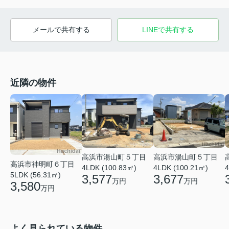
メールで共有する
LINEで共有する
近隣の物件
高浜市湯山町５丁目
高浜市湯山町５丁目
高浜市神明町６丁目
4LDK (100.83㎡)
4LDK (100.21㎡)
4
5LDK (56.31㎡)
3,577
3,677
万円
万円
3,580
万円
よく見られている物件