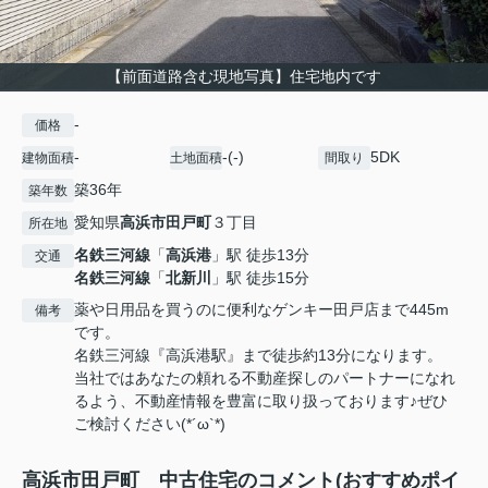
【前面道路含む現地写真】住宅地内です
-
価格
-
-(-)
5DK
建物面積
土地面積
間取り
築36年
築年数
愛知県
高浜市
田戸町
３丁目
所在地
名鉄三河線
「
高浜港
」駅 徒歩13分
交通
名鉄三河線
「
北新川
」駅 徒歩15分
薬や日用品を買うのに便利なゲンキー田戸店まで445m
備考
です。
名鉄三河線『高浜港駅』まで徒歩約13分になります。
当社ではあなたの頼れる不動産探しのパートナーになれ
るよう、不動産情報を豊富に取り扱っております♪ぜひ
ご検討ください(*´ω`*)
高浜市田戸町 中古住宅のコメント(おすすめポイ