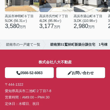
高浜市神明町６丁目
高浜市呉竹町７丁目
高浜市湯山町８丁目
5LDK (56.31㎡)
4LDK (95.86㎡)
3LDK (110.98㎡)
3
3,580
3,177
2,980
万円
万円
万円
碧南市の一戸建て一覧
碧南第51鷲林町新築分譲住宅 1号棟
株式会社八大不動産
0566-52-6063
お問い合わせ
〒444-1322
愛知県高浜市二池町２丁目7-8
営業時間：
AM9:00～PM4:30
定休日：
水曜日、祝日