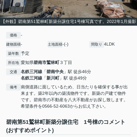
【外観】碧南第51鷲林町新築分譲住宅1号棟写真です。2022年1月撮影
-
価格
-
-(-)
4LDK
建物面積
土地面積
間取り
予定
築年数
愛知県
碧南市
鷲林町
３丁目
所在地
名鉄三河線
「
碧南中央
」駅 徒歩46分
交通
名鉄三河線
「
新川町
」駅 徒歩49分
南側道路に面しているため、日当たりを確保する事が出
備考
来ます。築2年以内の築浅物件です。新築の戸建て物件
です。碧南市の不動産を八大不動産がお探し致します。
希望条件を0566-52-6063からお伝え下さい。
碧南第51鷲林町新築分譲住宅 1号棟のコメント
(おすすめポイント)