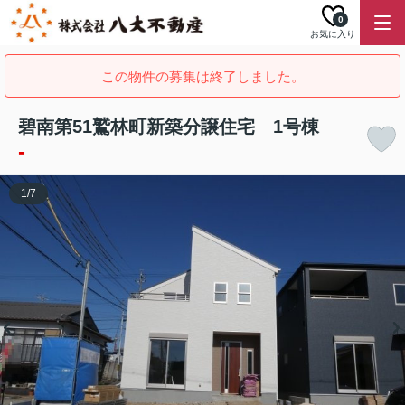
0
お気に入り
この物件の募集は終了しました。
碧南第51鷲林町新築分譲住宅 1号棟
-
1
/
7