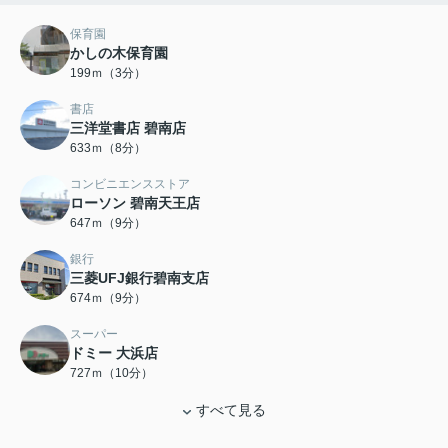
保育園
かしの木保育園
199ｍ（3分）
書店
三洋堂書店 碧南店
633ｍ（8分）
コンビニエンスストア
ローソン 碧南天王店
647ｍ（9分）
銀行
三菱UFJ銀行碧南支店
674ｍ（9分）
スーパー
ドミー 大浜店
727ｍ（10分）
すべて見る