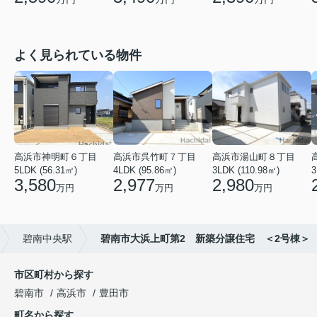
よく見られている物件
高浜市神明町６丁目
高浜市呉竹町７丁目
高浜市湯山町８丁目
5LDK (56.31㎡)
4LDK (95.86㎡)
3LDK (110.98㎡)
3
3,580
2,977
2,980
万円
万円
万円
碧南中央駅
碧南市大浜上町第2 新築分譲住宅 ＜2号棟＞
市区町村から探す
碧南市
高浜市
豊田市
町名から探す