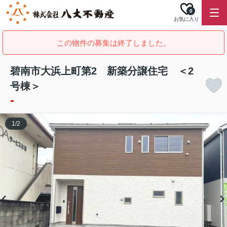
0
お気に入り
この物件の募集は終了しました。
碧南市大浜上町第2 新築分譲住宅 ＜2
号棟＞
-
1
/
2