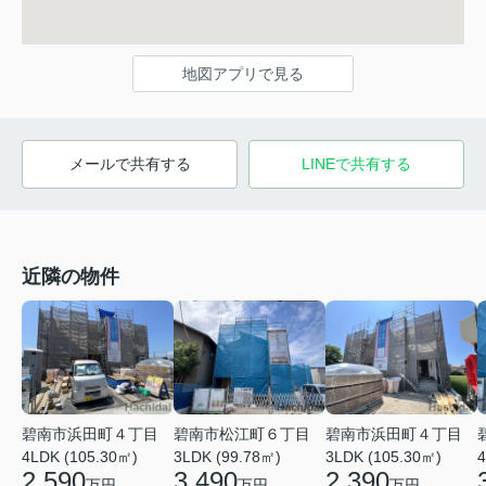
地図アプリで見る
メールで共有する
LINEで共有する
近隣の物件
碧南市浜田町４丁目
碧南市松江町６丁目
碧南市浜田町４丁目
4LDK (105.30㎡)
3LDK (99.78㎡)
3LDK (105.30㎡)
4
2,590
3,490
2,390
万円
万円
万円