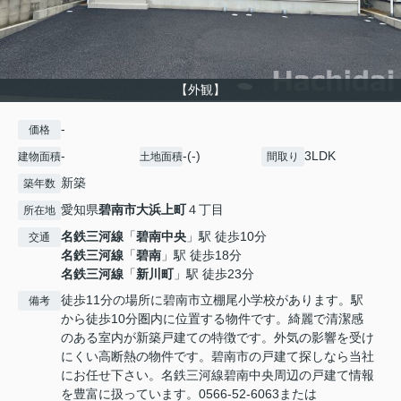
【外観】
-
価格
-
-(-)
3LDK
建物面積
土地面積
間取り
新築
築年数
愛知県
碧南市
大浜上町
４丁目
所在地
名鉄三河線
「
碧南中央
」駅 徒歩10分
交通
名鉄三河線
「
碧南
」駅 徒歩18分
名鉄三河線
「
新川町
」駅 徒歩23分
徒歩11分の場所に碧南市立棚尾小学校があります。駅
備考
から徒歩10分圏内に位置する物件です。綺麗で清潔感
のある室内が新築戸建ての特徴です。外気の影響を受け
にくい高断熱の物件です。碧南市の戸建て探しなら当社
にお任せ下さい。名鉄三河線碧南中央周辺の戸建て情報
を豊富に扱っています。0566-52-6063または