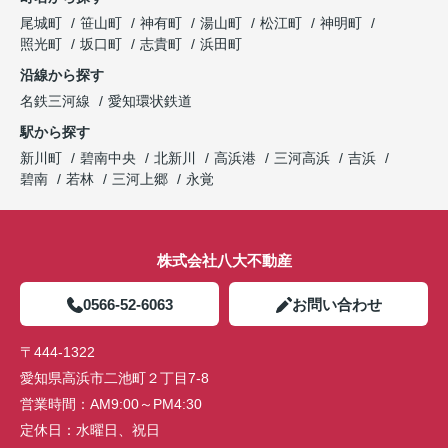
尾城町
笹山町
神有町
湯山町
松江町
神明町
照光町
坂口町
志貴町
浜田町
沿線から探す
名鉄三河線
愛知環状鉄道
駅から探す
新川町
碧南中央
北新川
高浜港
三河高浜
吉浜
碧南
若林
三河上郷
永覚
株式会社八大不動産
0566-52-6063
お問い合わせ
〒444-1322
愛知県高浜市二池町２丁目7-8
営業時間：
AM9:00～PM4:30
定休日：
水曜日、祝日