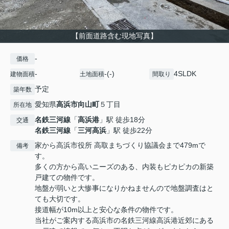
【前面道路含む現地写真】
-
価格
-
-(-)
4SLDK
建物面積
土地面積
間取り
予定
築年数
愛知県
高浜市
向山町
５丁目
所在地
名鉄三河線
「
高浜港
」駅 徒歩18分
交通
名鉄三河線
「
三河高浜
」駅 徒歩22分
家から高浜市役所 高取まちづくり協議会まで479mで
備考
す。
多くの方から高いニーズのある、内装もピカピカの新築
戸建ての物件です。
地盤が弱いと大惨事になりかねませんので地盤調査はと
ても大切です。
接道幅が10m以上と安心な条件の物件です。
当社がご案内する高浜市の名鉄三河線高浜港近郊にある