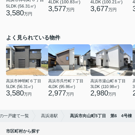
4LDK (100.83㎡)
4LDK (100.21㎡)
4
5LDK (56.31㎡)
3,577
3,677
万円
万円
3,580
万円
よく見られている物件
高浜市神明町６丁目
高浜市呉竹町７丁目
高浜市湯山町８丁目
5LDK (56.31㎡)
4LDK (95.86㎡)
3LDK (110.98㎡)
3
3,580
2,977
2,980
万円
万円
万円
の一戸建て一覧
高浜港駅
高浜市向山町5丁目 第6 4号棟
市区町村から探す