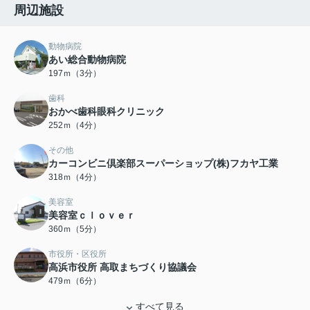
周辺施設
動物病院
あい総合動物病院
197ｍ（3分）
歯科
おかべ歯科眼科クリニック
252ｍ（4分）
その他
カーコンビニ倶楽部スーパーショップ(株)フカヤ工業
318ｍ（4分）
美容室
美容室ｃｌｏｖｅｒ
360ｍ（5分）
市役所・区役所
高浜市役所 高取まちづくり協議会
479ｍ（6分）
すべて見る