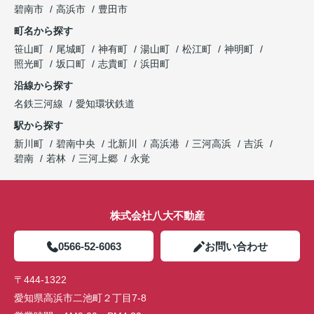
碧南市
高浜市
豊田市
町名から探す
笹山町
尾城町
神有町
湯山町
松江町
神明町
照光町
坂口町
志貴町
浜田町
沿線から探す
名鉄三河線
愛知環状鉄道
駅から探す
新川町
碧南中央
北新川
高浜港
三河高浜
吉浜
碧南
若林
三河上郷
永覚
株式会社八大不動産
0566-52-6063
お問い合わせ
〒444-1322
愛知県高浜市二池町２丁目7-8