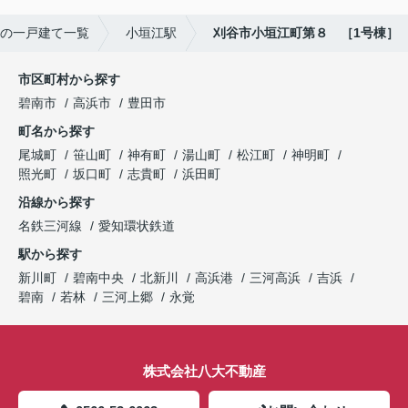
の一戸建て一覧
小垣江駅
刈谷市小垣江町第８ ［1号棟］
市区町村から探す
碧南市
高浜市
豊田市
町名から探す
尾城町
笹山町
神有町
湯山町
松江町
神明町
照光町
坂口町
志貴町
浜田町
沿線から探す
名鉄三河線
愛知環状鉄道
駅から探す
新川町
碧南中央
北新川
高浜港
三河高浜
吉浜
碧南
若林
三河上郷
永覚
株式会社八大不動産