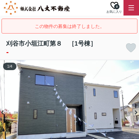
0
お気に入り
この物件の募集は終了しました。
刈谷市小垣江町第８ ［1号棟］
-
1
/
4