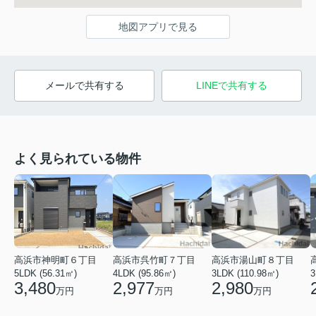
地図アプリで見る
メールで共有する
LINEで共有する
よく見られている物件
高浜市神明町６丁目
高浜市呉竹町７丁目
高浜市湯山町８丁目
5LDK (56.31㎡)
4LDK (95.86㎡)
3LDK (110.98㎡)
3
3,480
2,977
2,980
万円
万円
万円