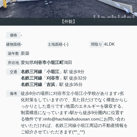
【外観】
-
価格
-
-(-)
4LDK
建物面積
土地面積
間取り
新築
築年数
愛知県
刈谷市
小垣江町
鴻田
所在地
名鉄三河線
「
小垣江
」駅 徒歩9分
交通
名鉄三河線
「
刈谷市
」駅 徒歩32分
名鉄三河線
「
吉浜
」駅 徒歩35分
徒歩8分の場所に刈谷市立小垣江小学校があります♪劣
備考
化対策をしていますので、見た目だけでなく構造からし
っかりとした造りです♪地震のエネルギーを吸収する、
制震構造になっています♪駅から徒歩9分圏内に位置す
る物件です♪info@hachidaifudousan.comにお問い合わ
せいただければ、名鉄三河線小垣江周辺の不動産情報を
ご紹介させていただきます(*^_^*)