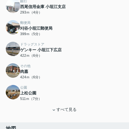
銀行
西尾信用金庫 小垣江支店
293ｍ（4分）
郵便局
刈谷小垣江郵便局
399ｍ（5分）
ドラッグストア
ゲンキー 小垣江下広店
422ｍ（6分）
その他
肉嘉
424ｍ（6分）
公園
上松公園
511ｍ（7分）
すべて見る
地図