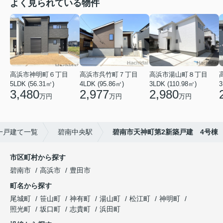
よく見られている物件
高浜市神明町６丁目
高浜市呉竹町７丁目
高浜市湯山町８丁目
5LDK (56.31㎡)
4LDK (95.86㎡)
3LDK (110.98㎡)
3
3,480
2,977
2,980
万円
万円
万円
一戸建て一覧
碧南中央駅
碧南市天神町第2新築戸建 4号棟
市区町村から探す
碧南市
高浜市
豊田市
町名から探す
尾城町
笹山町
神有町
湯山町
松江町
神明町
照光町
坂口町
志貴町
浜田町