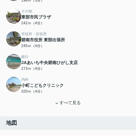
198ｍ（3分）
その他
東部市民プラザ
242ｍ（4分）
市役所・区役所
碧南市役所 東部出張所
245ｍ（4分）
銀行
JAあいち中央碧南ひがし支店
273ｍ（4分）
内科
小町こどもクリニック
320ｍ（4分）
すべて見る
地図