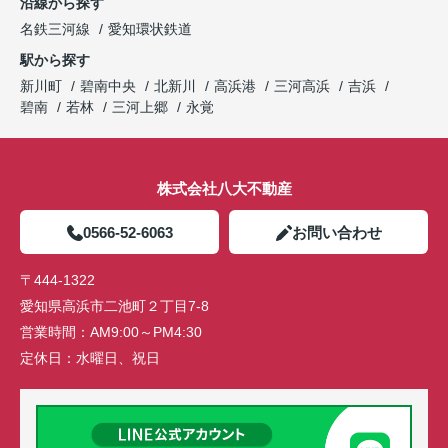
沿線から探す
名鉄三河線
愛知環状鉄道
駅から探す
新川町
碧南中央
北新川
高浜港
三河高浜
吉浜
碧南
若林
三河上郷
永覚
株式会社八大不動産
0566-52-6063
お問い合わせ
〒444-1322
愛知県高浜市二池町２丁目7-8
営業時間：
AM9:00～PM4:30
定休日：
水曜日、祝日