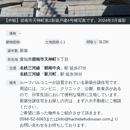
【外観】碧南市天神町第2新築戸建4号棟写真です。2024年3月撮影
-
価格
-
-(-)
3LDK
建物面積
土地面積
間取り
新築
築年数
愛知県
碧南市
天神町
５丁目
所在地
名鉄三河線
「
碧南中央
」駅 徒歩27分
交通
名鉄三河線
「
新川町
」駅 徒歩36分
ルーフバルコニーが設置されている新築分譲住宅です。
備考
周辺には、コンビニ、クリニック、公園、飲食店がある
ので、日常生活において便利な場所に立地しています。
新築分譲住宅をお探しの方は、まず八大不動産にご相談
ください。
ご希望に添った物件をご紹介させて頂きます。
0566-52-6063またはinfo@hachidaifudousan.comより
お問い合わせをお待ちしております。