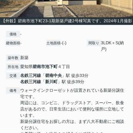
【外観】碧南市池下町23-1期新築戸建2号棟写真です。2024年1月撮影
-
価格
-
-(-)
3LDK＋S(納
建物面積
土地面積
間取り
戸)
新築
築年数
愛知県
碧南市
池下町
４丁目
所在地
名鉄三河線
「
碧南中央
」駅 徒歩33分
交通
名鉄三河線
「
新川町
」駅 徒歩39分
ウォークインクローゼットが設置されている新築分譲住
備考
宅です。
周辺には、コンビニ、ドラッグストア、スーパー、飲食
店があるので、日常生活において便利な場所に立地して
います。
新築分譲住宅をお探しの方は、まず八大不動産にご相談
ください。