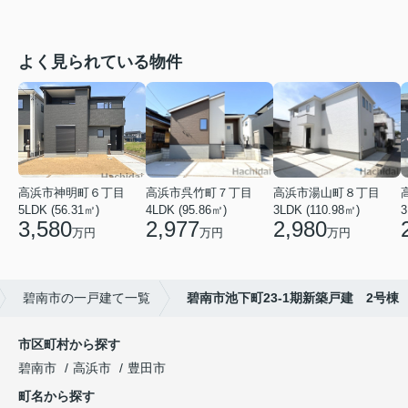
よく見られている物件
高浜市神明町６丁目
高浜市呉竹町７丁目
高浜市湯山町８丁目
5LDK (56.31㎡)
4LDK (95.86㎡)
3LDK (110.98㎡)
3
3,580
2,977
2,980
万円
万円
万円
碧南市の一戸建て一覧
碧南市池下町23-1期新築戸建 2号棟
市区町村から探す
碧南市
高浜市
豊田市
町名から探す