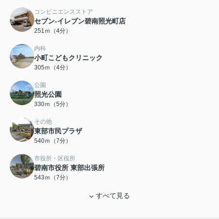
コンビニエンスストア
セブン-イレブン碧南照光町店
251ｍ（4分）
内科
小町こどもクリニック
305ｍ（4分）
公園
照光公園
330ｍ（5分）
その他
東部市民プラザ
540ｍ（7分）
市役所・区役所
碧南市役所 東部出張所
543ｍ（7分）
すべて見る