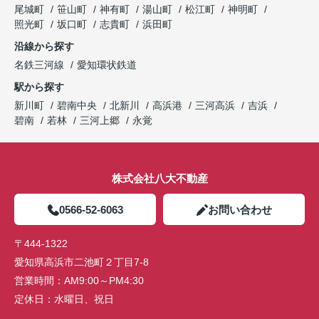
尾城町
笹山町
神有町
湯山町
松江町
神明町
照光町
坂口町
志貴町
浜田町
沿線から探す
名鉄三河線
愛知環状鉄道
駅から探す
新川町
碧南中央
北新川
高浜港
三河高浜
吉浜
碧南
若林
三河上郷
永覚
株式会社八大不動産
0566-52-6063
お問い合わせ
〒444-1322
愛知県高浜市二池町２丁目7-8
営業時間：
AM9:00～PM4:30
定休日：
水曜日、祝日