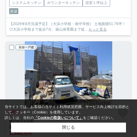
システムキッチン
カウンターキッチン
浴室１坪以上
新築
【2026年8月完成予定】［大浜小学校・南中学校］ 土地面積51.79坪！
◎大浜小学校まで徒歩7分、築山保育園まで徒...
もっと見る
新築一戸建
当サイトでは、お客様の当サイト利用状況把握、サービス向上検討を目的と
NEW
して、クッキー（Cookie）を使用しています。
詳しくは、当社の
「Cookieの取扱いについて」
をご確認ください。
碧南市浜田町
碧南市浜田町第1 新築戸建＜2号棟＞
閉じる
2,590
万円