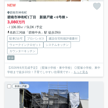
NEW
碧南市神有町
碧南市神有町1丁目 新築戸建＜6号棟＞
3,080
万円
- / 106.00㎡ / 5LDK /予定
名鉄三河線「碧南中央」駅 徒歩29分
駐車2台可
プロパンガス
建設住宅性能評価書付
ウォークインクロゼット
システムキッチン
カウンターキッチン
新築
【2026年8月完成予定】［鷲塚小学校・東中学校］ ◎鷲塚小学校、東中
学校まで徒歩10分！子育てしやすい住環境です♪ ...
もっと見る
新築一戸建