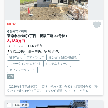
NEW
碧南市神有町
碧南市神有町1丁目 新築戸建＜4号棟＞
3,180
万円
- / 105.17㎡ / 5LDK /予定
名鉄三河線「碧南中央」駅 徒歩29分
駐車2台可
プロパンガス
建設住宅性能評価書付
ウォークインクロゼット
システムキッチン
カウンターキッチン
新築
【2026年8月完成予定】［鷲塚小学校・東中学校］ ◎鷲塚小学校、東中
学校まで徒歩10分！子育てしやすい住環境です♪ ...
もっと見る
新築一戸建