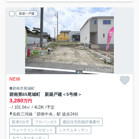
新築一戸建
NEW
碧南市尾城町
碧南第65尾城町 新築戸建＜5号棟＞
3,280
万円
- / 101.04㎡ / 4LDK /予定
名鉄三河線「碧南中央」駅 徒歩24分
駐車2台可
プロパンガス
建設住宅性能評価書付
ウォークインクロゼット
システムキッチン
カウンターキッチン