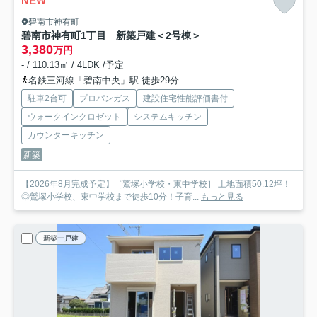
NEW
碧南市神有町
碧南市神有町1丁目 新築戸建＜2号棟＞
3,380
万円
- / 110.13㎡ / 4LDK /予定
名鉄三河線「碧南中央」駅 徒歩29分
駐車2台可
プロパンガス
建設住宅性能評価書付
ウォークインクロゼット
システムキッチン
カウンターキッチン
新築
【2026年8月完成予定】［鷲塚小学校・東中学校］ 土地面積50.12坪！
◎鷲塚小学校、東中学校まで徒歩10分！子育...
もっと見る
新築一戸建