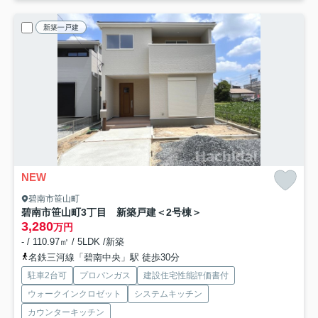
新築一戸建
NEW
碧南市笹山町
碧南市笹山町3丁目 新築戸建＜2号棟＞
3,280
万円
- / 110.97㎡ / 5LDK /新築
名鉄三河線「碧南中央」駅 徒歩30分
駐車2台可
プロパンガス
建設住宅性能評価書付
ウォークインクロゼット
システムキッチン
カウンターキッチン