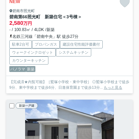
NEW
碧南市照光町
碧南第66照光町 新築住宅＜3号棟＞
2,580
万円
- / 100.83㎡ / 4LDK /新築
名鉄三河線「碧南中央」駅 徒歩27分
駐車2台可
プロパンガス
建設住宅性能評価書付
ウォークインクロゼット
システムキッチン
カウンターキッチン
パノラマ
新築
【完成済★内覧可能】［鷲塚小学校・東中学校］ ◎鷲塚小学校まで徒歩
9分、東中学校まで徒歩6分、日進保育園まで徒歩13分...
もっと見る
新築一戸建