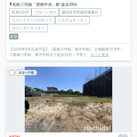
名鉄三河線「碧南中央」駅 徒歩29分
駐車2台可
プロパンガス
建設住宅性能評価書付
ウォークインクロゼット
システムキッチン
カウンターキッチン
新築
【2026年8月完成予定】［鷲塚小学校・東中学校］ 土地面積70.8坪！
◎鷲塚小学校、東中学校まで徒歩10分！子育て...
もっと見る
新築一戸建