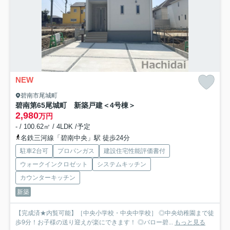
NEW
碧南市尾城町
碧南第65尾城町 新築戸建＜4号棟＞
2,980
万円
- / 100.62㎡ / 4LDK /予定
名鉄三河線「碧南中央」駅 徒歩24分
駐車2台可
プロパンガス
建設住宅性能評価書付
ウォークインクロゼット
システムキッチン
カウンターキッチン
新築
【完成済★内覧可能】［中央小学校・中央中学校］ ◎中央幼稚園まで徒
歩9分！お子様の送り迎えが楽にできます！ ◎バロー碧...
もっと見る