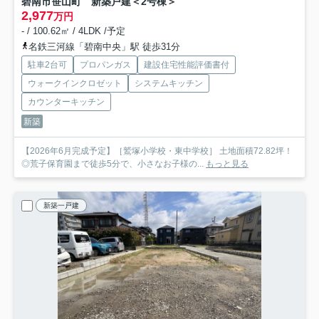
碧南市笹山町 新築戸建＜2号棟＞
2,977
万円
- / 100.62㎡ / 4LDK /予定
名鉄三河線「碧南中央」駅 徒歩31分
駐車2台可
プロパンガス
建設住宅性能評価書付
ウォークインクロゼット
システムキッチン
カウンターキッチン
新築
【2026年6月完成予定】［鷲塚小学校・東中学校］ 土地面積72.82坪！
◎荒子保育園まで徒歩5分で、小さなお子様の...
もっと見る
新築一戸建