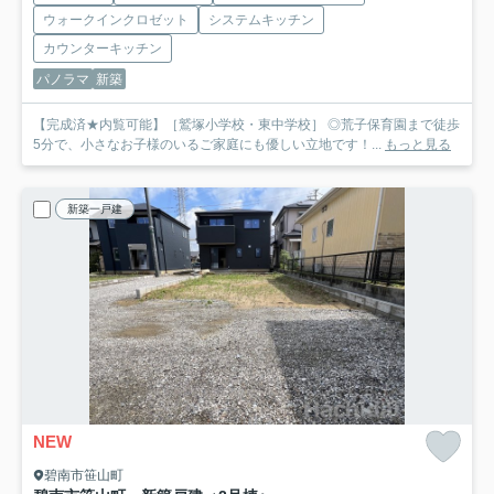
ウォークインクロゼット
システムキッチン
カウンターキッチン
パノラマ
新築
【完成済★内覧可能】［鷲塚小学校・東中学校］ ◎荒子保育園まで徒歩
5分で、小さなお子様のいるご家庭にも優しい立地です！...
もっと見る
新築一戸建
NEW
碧南市笹山町