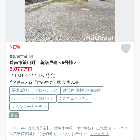
NEW
碧南市笹山町
碧南市笹山町 新築戸建＜5号棟＞
3,077
万円
- / 100.62㎡ / 4LDK /予定
名鉄三河線「碧南中央」駅 徒歩31分
駐車2台可
プロパンガス
建設住宅性能評価書付
ウォークインクロゼット
システムキッチン
カウンターキッチン
新築
【2026年6月完成予定】［鷲塚小学校・東中学校］ 土地面積57.31坪！
◎荒子保育園まで徒歩5分で、小さなお子様の...
もっと見る