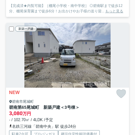
【完成済★内覧可能】［棚尾小学校・南中学校］ ◎碧南駅まで徒歩12
分、棚尾保育園まで徒歩6分！お出かけやお子様の送り迎...
もっと見る
新築一戸建
NEW
碧南市尾城町
碧南第65尾城町 新築戸建＜3号棟＞
3,080
万円
- / 102.70㎡ / 4LDK /予定
名鉄三河線「碧南中央」駅 徒歩24分
駐車2台可
プロパンガス
建設住宅性能評価書付