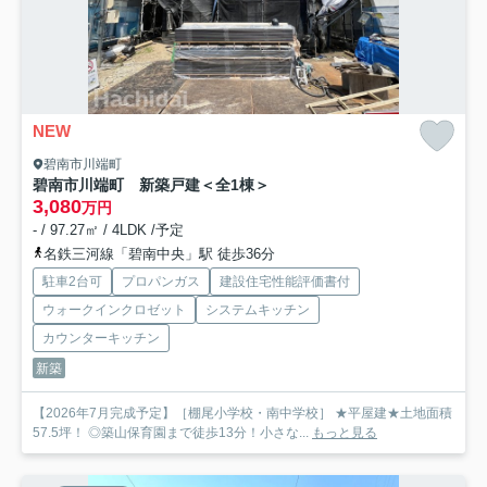
NEW
碧南市川端町
碧南市川端町 新築戸建＜全1棟＞
3,080
万円
- / 97.27㎡ / 4LDK /予定
名鉄三河線「碧南中央」駅 徒歩36分
駐車2台可
プロパンガス
建設住宅性能評価書付
ウォークインクロゼット
システムキッチン
カウンターキッチン
新築
【2026年7月完成予定】［棚尾小学校・南中学校］ ★平屋建★土地面積
57.5坪！ ◎築山保育園まで徒歩13分！小さな...
もっと見る