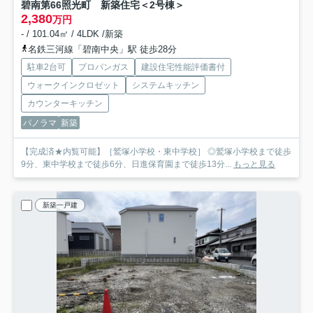
碧南第66照光町 新築住宅＜2号棟＞
2,380
万円
- / 101.04㎡ / 4LDK /新築
名鉄三河線「碧南中央」駅 徒歩28分
駐車2台可
プロパンガス
建設住宅性能評価書付
ウォークインクロゼット
システムキッチン
カウンターキッチン
パノラマ
新築
【完成済★内覧可能】［鷲塚小学校・東中学校］ ◎鷲塚小学校まで徒歩
9分、東中学校まで徒歩6分、日進保育園まで徒歩13分...
もっと見る
新築一戸建