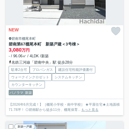
NEW
碧南市棚尾本町
碧南第67棚尾本町 新築戸建＜3号棟＞
3,080
万円
- / 96.06㎡ / 4LDK /新築
名鉄三河線「碧南中央」駅 徒歩28分
駐車2台可
プロパンガス
建設住宅性能評価書付
ウォークインクロゼット
システムキッチン
カウンターキッチン
パノラマ
新築
【2026年6月完成！】［棚尾小学校・南中学校］ ★平屋住宅★土地面積
71.78坪！ ◎碧南駅から徒歩11分、棚尾保育...
もっと見る
新築一戸建