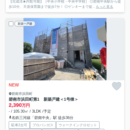
【完成済★内覧可能】［中央小学校・中央中学校］ ◎碧南中央駅から徒
歩10分、天道保育園まで徒歩7分！ ◎ゲンキーまで徒...
もっと見る
新築一戸建
NEW
碧南市浜田町
碧南市浜田町第1 新築戸建＜1号棟＞
2,390
万円
- / 105.30㎡ / 3LDK /予定
名鉄三河線「碧南中央」駅 徒歩36分
駐車2台可
プロパンガス
ウォークインクロゼット