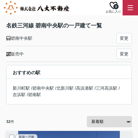
0
お気に入り
名鉄三河線 碧南中央駅の一戸建て一覧
碧南中央駅
変更
販売中
変更
おすすめの駅
新川町駅
/
碧南中央駅
/
北新川駅
/
高浜港駅
/
三河高浜駅
/
吉浜駅
/
碧南駅
32
件
新築一戸建