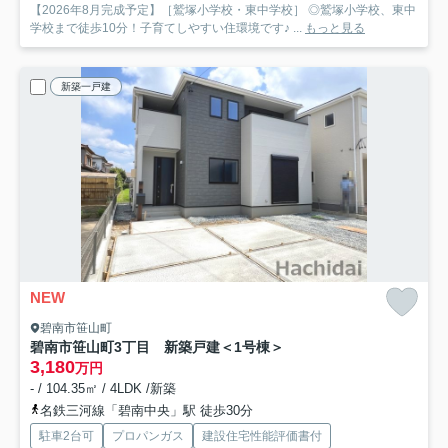
【2026年8月完成予定】［鷲塚小学校・東中学校］ ◎鷲塚小学校、東中
学校まで徒歩10分！子育てしやすい住環境です♪ ...
もっと見る
新築一戸建
NEW
碧南市笹山町
碧南市笹山町3丁目 新築戸建＜1号棟＞
3,180
万円
- / 104.35㎡ / 4LDK /新築
名鉄三河線「碧南中央」駅 徒歩30分
駐車2台可
プロパンガス
建設住宅性能評価書付