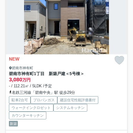
NEW
碧南市神有町
碧南市神有町1丁目 新築戸建＜5号棟＞
3,080
万円
- / 112.21㎡ / 5LDK /予定
名鉄三河線「碧南中央」駅 徒歩29分
駐車2台可
プロパンガス
建設住宅性能評価書付
ウォークインクロゼット
システムキッチン
カウンターキッチン
新築