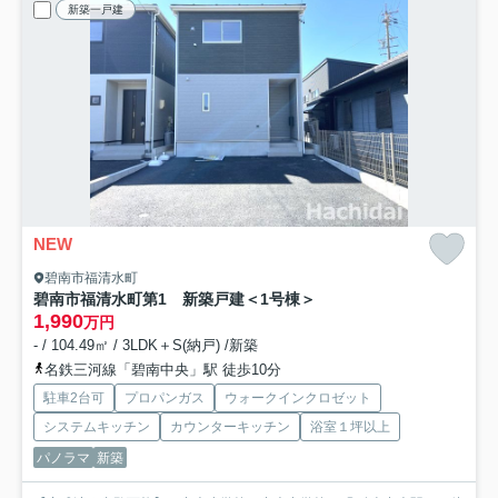
新築一戸建
NEW
碧南市福清水町
碧南市福清水町第1 新築戸建＜1号棟＞
1,990
万円
- / 104.49㎡ / 3LDK＋S(納戸) /新築
名鉄三河線「碧南中央」駅 徒歩10分
駐車2台可
プロパンガス
ウォークインクロゼット
システムキッチン
カウンターキッチン
浴室１坪以上
パノラマ
新築