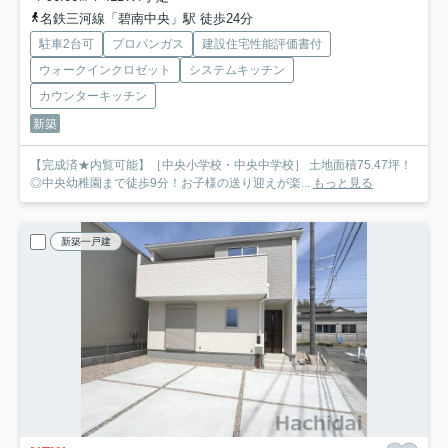
名鉄三河線「碧南中央」駅 徒歩24分
駐車2台可
プロパンガス
建設住宅性能評価書付
ウォークインクロゼット
システムキッチン
カウンターキッチン
新築
【完成済★内覧可能】［中央小学校・中央中学校］ 土地面積75.47坪！
◎中央幼稚園まで徒歩9分！お子様の送り迎えが楽...
もっと見る
新築一戸建