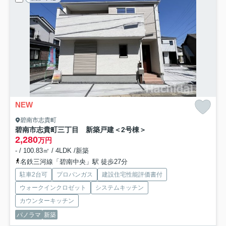
NEW
碧南市志貴町
碧南市志貴町三丁目 新築戸建＜2号棟＞
2,280
万円
- / 100.83㎡ / 4LDK /新築
名鉄三河線「碧南中央」駅 徒歩27分
駐車2台可
プロパンガス
建設住宅性能評価書付
ウォークインクロゼット
システムキッチン
カウンターキッチン
パノラマ
新築