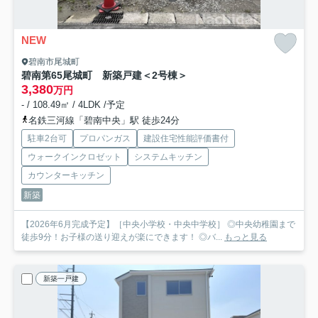
NEW
碧南市尾城町
碧南第65尾城町 新築戸建＜2号棟＞
3,380
万円
- / 108.49㎡ / 4LDK /予定
名鉄三河線「碧南中央」駅 徒歩24分
駐車2台可
プロパンガス
建設住宅性能評価書付
ウォークインクロゼット
システムキッチン
カウンターキッチン
新築
【2026年6月完成予定】［中央小学校・中央中学校］ ◎中央幼稚園まで
徒歩9分！お子様の送り迎えが楽にできます！ ◎バ...
もっと見る
新築一戸建