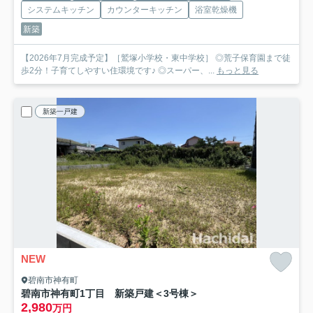
システムキッチン
カウンターキッチン
浴室乾燥機
新築
【2026年7月完成予定】［鷲塚小学校・東中学校］ ◎荒子保育園まで徒
歩2分！子育てしやすい住環境です♪ ◎スーパー、...
もっと見る
新築一戸建
NEW
碧南市神有町
碧南市神有町1丁目 新築戸建＜3号棟＞
2,980
万円