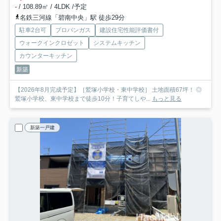
- / 108.89㎡ / 4LDK /予定
名鉄三河線「碧南中央」駅 徒歩29分
駐車2台可
プロパンガス
建設住宅性能評価書付
ウォークインクロゼット
システムキッチン
カウンターキッチン
新築
【2026年8月完成予定】［鷲塚小学校・東中学校］ 土地面積67坪！ ◎
鷲塚小学校、東中学校まで徒歩10分！子育てしや...
もっと見る
新築一戸建