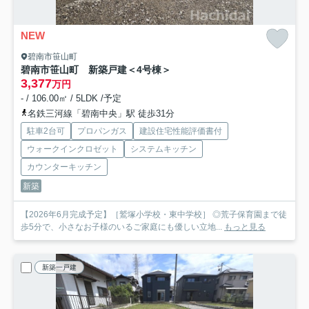
NEW
碧南市笹山町
碧南市笹山町 新築戸建＜4号棟＞
3,377
万円
- / 106.00㎡ / 5LDK /予定
名鉄三河線「碧南中央」駅 徒歩31分
駐車2台可
プロパンガス
建設住宅性能評価書付
ウォークインクロゼット
システムキッチン
カウンターキッチン
新築
【2026年6月完成予定】［鷲塚小学校・東中学校］ ◎荒子保育園まで徒
歩5分で、小さなお子様のいるご家庭にも優しい立地...
もっと見る
新築一戸建