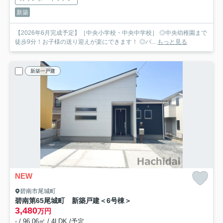
新築
【2026年6月完成予定】［中央小学校・中央中学校］ ◎中央幼稚園まで
徒歩9分！お子様の送り迎えが楽にできます！ ◎バ...
もっと見る
新築一戸建
NEW
碧南市尾城町
碧南第65尾城町 新築戸建＜6号棟＞
3,480
万円
- / 96.06㎡ / 4LDK /予定