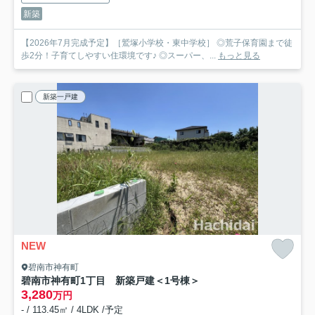
新築
【2026年7月完成予定】［鷲塚小学校・東中学校］ ◎荒子保育園まで徒
歩2分！子育てしやすい住環境です♪ ◎スーパー、...
もっと見る
新築一戸建
NEW
碧南市神有町
碧南市神有町1丁目 新築戸建＜1号棟＞
3,280
万円
- / 113.45㎡ / 4LDK /予定