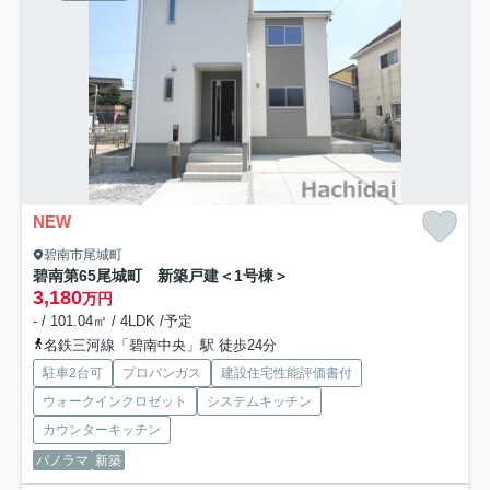
NEW
碧南市尾城町
碧南第65尾城町 新築戸建＜1号棟＞
3,180
万円
- / 101.04㎡ / 4LDK /予定
名鉄三河線「碧南中央」駅 徒歩24分
駐車2台可
プロパンガス
建設住宅性能評価書付
ウォークインクロゼット
システムキッチン
カウンターキッチン
パノラマ
新築