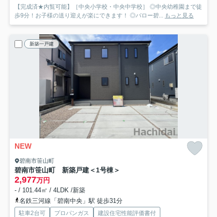
【完成済★内覧可能】［中央小学校・中央中学校］ ◎中央幼稚園まで徒
歩9分！お子様の送り迎えが楽にできます！ ◎バロー碧...
もっと見る
新築一戸建
NEW
碧南市笹山町
碧南市笹山町 新築戸建＜1号棟＞
2,977
万円
- / 101.44㎡ / 4LDK /新築
名鉄三河線「碧南中央」駅 徒歩31分
駐車2台可
プロパンガス
建設住宅性能評価書付