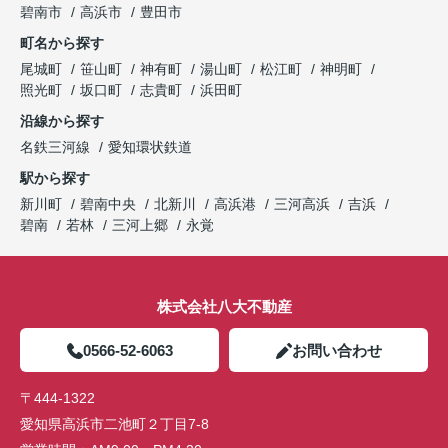
碧南市
高浜市
豊田市
町名から探す
尾城町
笹山町
神有町
湯山町
松江町
神明町
照光町
坂口町
志貴町
浜田町
沿線から探す
名鉄三河線
愛知環状鉄道
駅から探す
新川町
碧南中央
北新川
高浜港
三河高浜
吉浜
碧南
若林
三河上郷
永覚
株式会社八大不動産
0566-52-6063
お問い合わせ
〒444-1322
愛知県高浜市二池町２丁目7-8