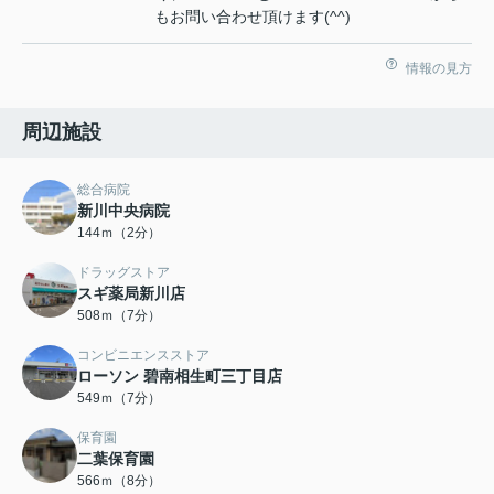
もお問い合わせ頂けます(^^)
情報の見方
周辺施設
総合病院
新川中央病院
144ｍ（2分）
ドラッグストア
スギ薬局新川店
508ｍ（7分）
コンビニエンスストア
ローソン 碧南相生町三丁目店
549ｍ（7分）
保育園
二葉保育園
566ｍ（8分）