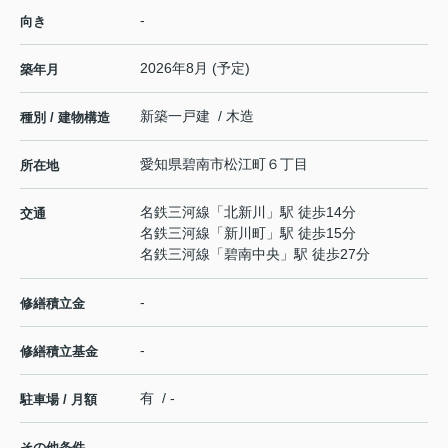
-
向き
2026年8月 (予定)
築年月
新築一戸建 / 木造
種別 / 建物構造
愛知県
碧南市
松江町
６丁目
所在地
名鉄三河線
「
北新川
」駅 徒歩14分
交通
名鉄三河線
「
新川町
」駅 徒歩15分
名鉄三河線
「
碧南中央
」駅 徒歩27分
-
修繕積立金
-
修繕積立基金
有 / -
駐車場 / 月額
その他条件