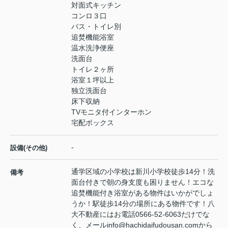
対面式キッチン
コンロ３口
バス・トイレ別
追焚機能浴室
温水洗浄便座
洗面台
トイレ２ヶ所
浴室１坪以上
独立洗面台
床下収納
TVモニタ付インターホン
宅配ボックス
-
設備(その他)
通学区域の小学校は新川小学校徒歩14分！洗
備考
面台付きで朝の身支度も困りません！エコな
追焚機能付き浴室がある物件はいかがでしょ
うか！駅徒歩14分の場所にある物件です！八
大不動産にはお電話0566-52-6063だけでな
く、メールinfo@hachidaifudousan.comから