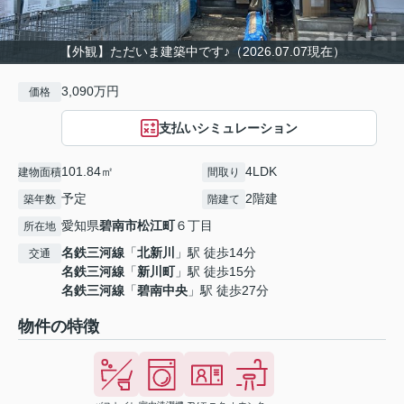
【外観】ただいま建築中です♪（2026.07.07現在）
3,090万円
価格
支払いシミュレーション
101.84㎡
4LDK
建物面積
間取り
予定
2階建
築年数
階建て
愛知県
碧南市
松江町
６丁目
所在地
名鉄三河線
「
北新川
」駅 徒歩14分
交通
名鉄三河線
「
新川町
」駅 徒歩15分
名鉄三河線
「
碧南中央
」駅 徒歩27分
物件の特徴