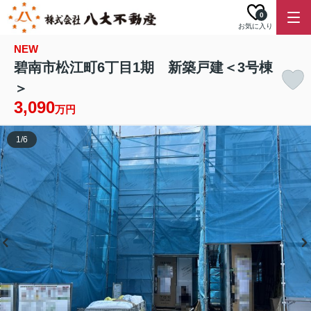
0
お気に入り
NEW
碧南市松江町6丁目1期 新築戸建＜3号棟
＞
3,090
万円
1
/
6