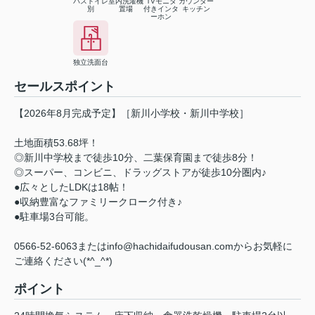
バストイレ
室内洗濯機
TVモニタ
カウンター
別
置場
付きインタ
キッチン
ーホン
独立洗面台
セールスポイント
【2026年8月完成予定】［新川小学校・新川中学校］
土地面積53.68坪！
◎新川中学校まで徒歩10分、二葉保育園まで徒歩8分！
◎スーパー、コンビニ、ドラッグストアが徒歩10分圏内♪
●広々としたLDKは18帖！
●収納豊富なファミリークローク付き♪
●駐車場3台可能。
0566-52-6063またはinfo@hachidaifudousan.comからお気軽に
ご連絡ください(*^_^*)
ポイント