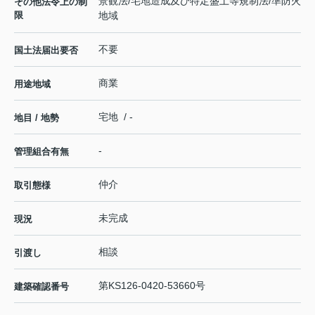
景観法/宅地造成及び特定盛土等規制法/準防火
その他法令上の制
限
地域
不要
国土法届出要否
商業
用途地域
宅地 / -
地目 / 地勢
-
管理組合有無
仲介
取引態様
未完成
現況
相談
引渡し
第KS126-0420-53660号
建築確認番号