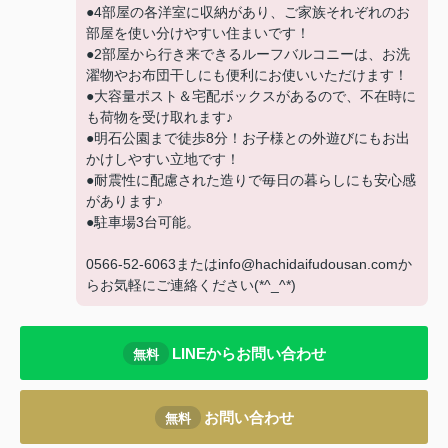
●4部屋の各洋室に収納があり、ご家族それぞれのお
部屋を使い分けやすい住まいです！
●2部屋から行き来できるルーフバルコニーは、お洗
濯物やお布団干しにも便利にお使いいただけます！
●大容量ポスト＆宅配ボックスがあるので、不在時に
も荷物を受け取れます♪
●明石公園まで徒歩8分！お子様との外遊びにもお出
かけしやすい立地です！
●耐震性に配慮された造りで毎日の暮らしにも安心感
があります♪
●駐車場3台可能。
0566-52-6063またはinfo@hachidaifudousan.comか
らお気軽にご連絡ください(*^_^*)
LINEからお問い合わせ
無料
お問い合わせ
無料