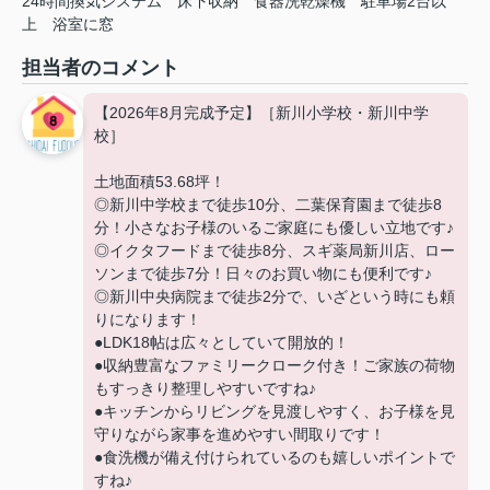
24時間換気システム
床下収納
食器洗乾燥機
駐車場2台以
上
浴室に窓
担当者のコメント
【2026年8月完成予定】［新川小学校・新川中学
校］
土地面積53.68坪！
◎新川中学校まで徒歩10分、二葉保育園まで徒歩8
分！小さなお子様のいるご家庭にも優しい立地です♪
◎イクタフードまで徒歩8分、スギ薬局新川店、ロー
ソンまで徒歩7分！日々のお買い物にも便利です♪
◎新川中央病院まで徒歩2分で、いざという時にも頼
りになります！
●LDK18帖は広々としていて開放的！
●収納豊富なファミリークローク付き！ご家族の荷物
もすっきり整理しやすいですね♪
●キッチンからリビングを見渡しやすく、お子様を見
守りながら家事を進めやすい間取りです！
●食洗機が備え付けられているのも嬉しいポイントで
すね♪