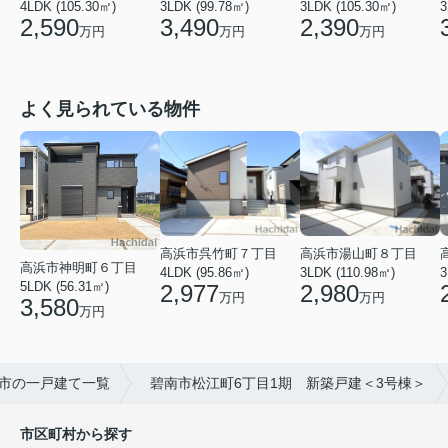
4LDK (105.30㎡)
3LDK (99.78㎡)
3LDK (105.30㎡)
3
2,590
3,490
2,390
万円
万円
万円
よく見られている物件
高浜市呉竹町７丁目
高浜市湯山町８丁目
高浜市神明町６丁目
4LDK (95.86㎡)
3LDK (110.98㎡)
3
5LDK (56.31㎡)
2,977
2,980
万円
万円
3,580
万円
市の一戸建て一覧
碧南市松江町6丁目1期 新築戸建＜3号棟＞
市区町村から探す