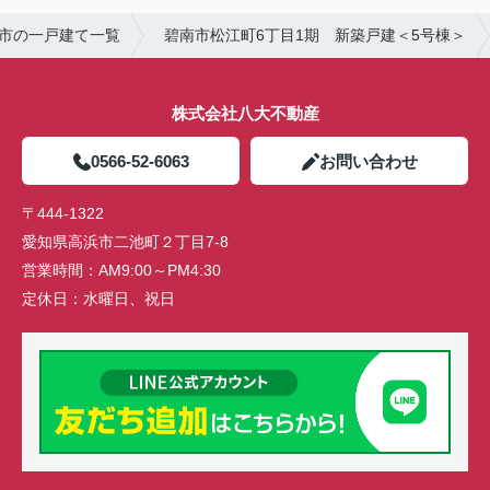
市の一戸建て一覧
碧南市松江町6丁目1期 新築戸建＜5号棟＞
株式会社八大不動産
0566-52-6063
お問い合わせ
〒444-1322
愛知県高浜市二池町２丁目7-8
営業時間：
AM9:00～PM4:30
定休日：
水曜日、祝日