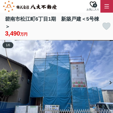
0
お気に入り
碧南市松江町6丁目1期 新築戸建＜5号棟
＞
3,490
万円
1
/
6