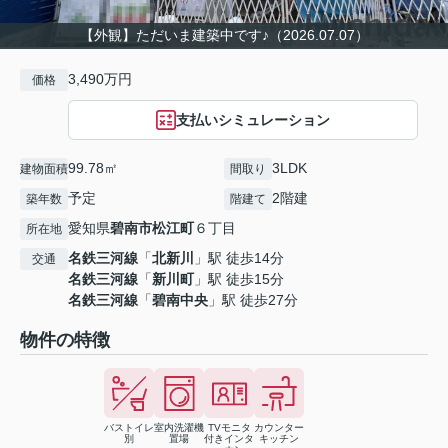
【外観】ただいま建築中です♪（2026.07.07）
3,490万円
価格
支払いシミュレーション
99.78㎡
3LDK
建物面積
間取り
予定
2階建
築年数
階建て
愛知県
碧南市
松江町
６丁目
所在地
名鉄三河線
「
北新川
」駅 徒歩14分
交通
名鉄三河線
「
新川町
」駅 徒歩15分
名鉄三河線
「
碧南中央
」駅 徒歩27分
物件の特徴
バストイレ
室内洗濯機
TVモニタ
カウンター
別
置場
付きインタ
キッチン