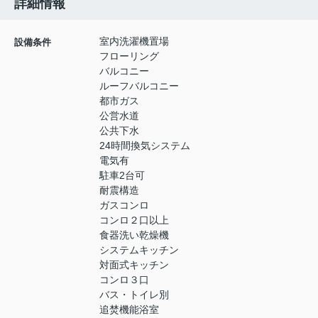
詳細情報
室内洗濯機置場
設備条件
フローリング
バルコニー
ルーフバルコニー
都市ガス
公営水道
公共下水
24時間換気システム
電気有
駐車2台可
耐震構造
ガスコンロ
コンロ２口以上
食器洗い乾燥機
システムキッチン
対面式キッチン
コンロ３口
バス・トイレ別
追焚機能浴室