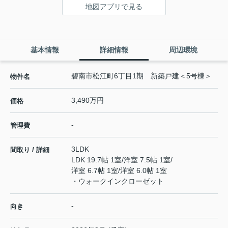
地図アプリで見る
基本情報
詳細情報
周辺環境
碧南市松江町6丁目1期 新築戸建＜5号棟＞
物件名
3,490万円
価格
-
管理費
3LDK
間取り / 詳細
LDK 19.7帖 1室
/
洋室 7.5帖 1室
/
洋室 6.7帖 1室
/
洋室 6.0帖 1室
・ウォークインクローゼット
-
向き