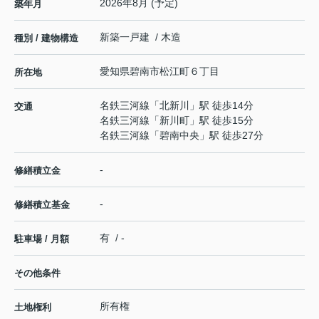
2026年8月 (予定)
築年月
新築一戸建 / 木造
種別 / 建物構造
愛知県
碧南市
松江町
６丁目
所在地
名鉄三河線
「
北新川
」駅 徒歩14分
交通
名鉄三河線
「
新川町
」駅 徒歩15分
名鉄三河線
「
碧南中央
」駅 徒歩27分
-
修繕積立金
-
修繕積立基金
有 / -
駐車場 / 月額
その他条件
所有権
土地権利