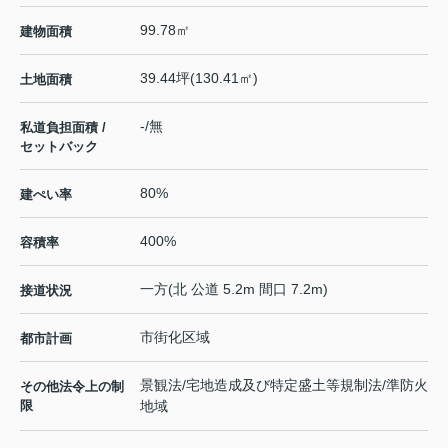
99.78㎡
建物面積
39.44坪(130.41㎡)
土地面積
-/無
私道負担面積 /
セットバック
80%
建ぺい率
400%
容積率
一方(北 公道 5.2m 間口 7.2m)
接道状況
市街化区域
都市計画
景観法/宅地造成及び特定盛土等規制法/準防火
その他法令上の制
限
地域