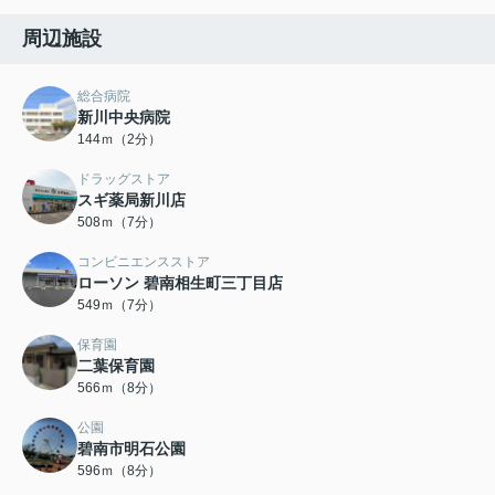
周辺施設
総合病院
新川中央病院
144ｍ（2分）
ドラッグストア
スギ薬局新川店
508ｍ（7分）
コンビニエンスストア
ローソン 碧南相生町三丁目店
549ｍ（7分）
保育園
二葉保育園
566ｍ（8分）
公園
碧南市明石公園
596ｍ（8分）