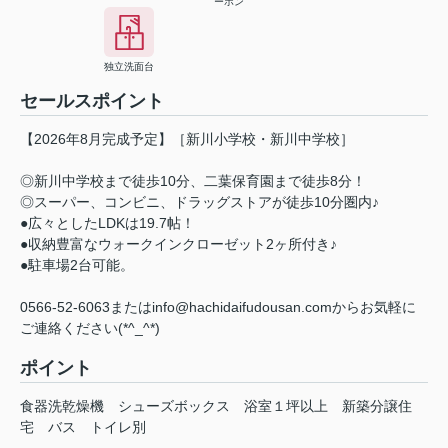
ーホン
独立洗面台
セールスポイント
【2026年8月完成予定】［新川小学校・新川中学校］
◎新川中学校まで徒歩10分、二葉保育園まで徒歩8分！
◎スーパー、コンビニ、ドラッグストアが徒歩10分圏内♪
●広々としたLDKは19.7帖！
●収納豊富なウォークインクローゼット2ヶ所付き♪
●駐車場2台可能。
0566-52-6063またはinfo@hachidaifudousan.comからお気軽に
ご連絡ください(*^_^*)
ポイント
食器洗乾燥機
シューズボックス
浴室１坪以上
新築分譲住
宅
バス
トイレ別