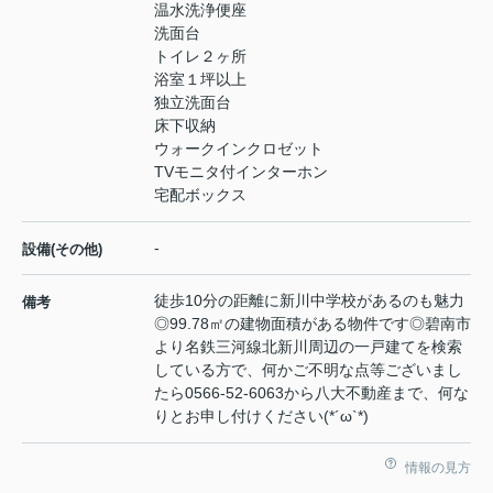
温水洗浄便座
洗面台
トイレ２ヶ所
浴室１坪以上
独立洗面台
床下収納
ウォークインクロゼット
TVモニタ付インターホン
宅配ボックス
-
設備(その他)
徒歩10分の距離に新川中学校があるのも魅力
備考
◎99.78㎡の建物面積がある物件です◎碧南市
より名鉄三河線北新川周辺の一戸建てを検索
している方で、何かご不明な点等ございまし
たら0566-52-6063から八大不動産まで、何な
りとお申し付けください(*´ω`*)
情報の見方