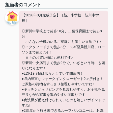
担当者のコメント
【2026年8月完成予定】［新川小学校・新川中学
校］
◎新川中学校まで徒歩10分、二葉保育園まで徒歩8
分！
小さなお子様のいるご家庭にも優しい立地です♪
◎イクタフードまで徒歩8分、スギ薬局新川店、ロー
ソンまで徒歩7分！
日々のお買い物にも便利です♪
◎新川中央病院まで徒歩2分で、いざという時にも頼
りになります！
●LDK19.7帖は広々としていて開放的！
●収納豊富なウォークインクローゼット2ヶ所付き！
ご家族の荷物もすっきり整理しやすいですね♪
●キッチンからリビングを見渡しやすく、お子様を見
守りながら家事を進めやすい間取りです！
●食洗機が備え付けられているのも嬉しいポイントで
すね♪
●2部屋から行き来できるルーフバルコニーは、お洗