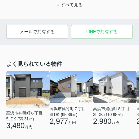
すべて見る
メールで共有する
LINEで共有する
よく見られている物件
高浜市呉竹町７丁目
高浜市湯山町８丁目
高浜市神明町６丁目
4LDK (95.86㎡)
3LDK (110.98㎡)
3
5LDK (56.31㎡)
2,977
2,980
万円
万円
3,480
万円