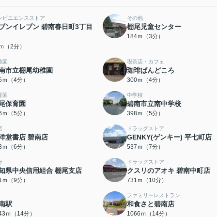
ンビニエンスストア
その他
ブンイレブン 碧南春日町3丁目
棚尾児童センター
184ｍ（3分）
6ｍ（2分）
稚園
喫茶店・カフェ
南市立棚尾幼稚園
珈琲ばんどころ
95ｍ（4分）
300ｍ（4分）
育園
中学校
尾保育園
碧南市立南中学校
96ｍ（5分）
398ｍ（5分）
店
ドラッグストア
洋堂書店 碧南店
GENKY(ゲンキー) 平七町店
23ｍ（6分）
537ｍ（7分）
行
ドラッグストア
知県中央信用組合 棚尾支店
クスリのアオキ 碧南中町店
51ｍ（9分）
731ｍ（10分）
ファミリーレストラン
南駅
和食さと碧南店
043ｍ（14分）
1066ｍ（14分）