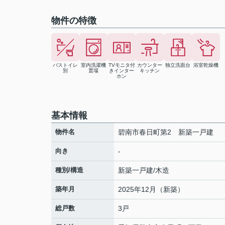
物件の特徴
バストイレ
室内洗濯機
TVモニタ付
カウンター
独立洗面台
浴室乾燥機
別
置場
きインター
キッチン
ホン
基本情報
物件名
碧南市春日町第2 新築一戸建
向き
-
種別/構造
新築一戸建/木造
築年月
2025年12月（新築）
総戸数
3戸