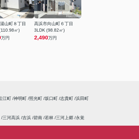
湯山町８丁目
高浜市向山町６丁目
(110.98㎡)
3LDK (98.82㎡)
0
2,490
万円
万円
松江町
神明町
照光町
坂口町
志貴町
浜田町
三河高浜
吉浜
碧南
若林
三河上郷
永覚