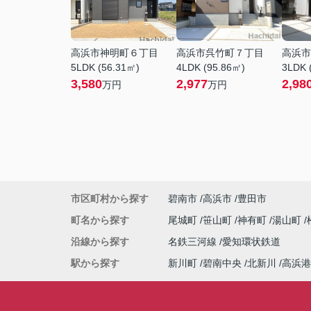
高浜市神明町６丁目
高浜市呉竹町７丁目
高浜市
5LDK (56.31㎡)
4LDK (95.86㎡)
3LDK 
3,580
2,977
2,98
万円
万円
市区町村から探す
碧南市
高浜市
豊田市
町名から探す
尾城町
笹山町
神有町
湯山町
沿線から探す
名鉄三河線
愛知環状鉄道
駅から探す
新川町
碧南中央
北新川
高浜港