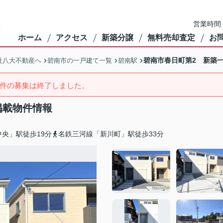
営業時間：
ホーム
アクセス
新築分譲
無料売却査定
お
碧南市春日町第2 新築
社八大不動産へ
碧南市の一戸建て一覧
碧南駅
件の募集は終了しました。
掲載物件情報
央」駅徒歩19分
名鉄三河線「新川町」駅徒歩33分