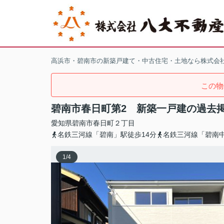
高浜市・碧南市の新築戸建て・中古住宅・土地なら株式会
この物
碧南市春日町第2 新築一戸建の過去
愛知県
碧南市
春日町
２丁目
名鉄三河線「碧南」駅徒歩14分
名鉄三河線「碧南中
1
/
4