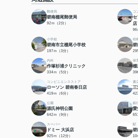
郵便局
コ
碧南棚尾郵便局
セ
92ｍ（2分）
店
9
小学校
幼
碧南市立棚尾小学校
碧
197ｍ（3分）
2
内科
保
作塚杉浦クリニック
棚
334ｍ（5分）
3
コンビニエンスストア
書
ローソン 碧南春日店
三
419ｍ（6分）
4
公園
銀
源氏神明公園
愛
642ｍ（9分）
6
スーパー
駅
ドミー 大浜店
碧
925ｍ（12分）
1