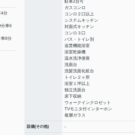
駐車2台可
ガスコンロ
車4分
コンロ２口以上
システムキッチン
9分車6
対面式キッチン
コンロ３口
分車8分
バス・トイレ別
追焚機能浴室
浴室乾燥機
温水洗浄便座
洗面台
洗髪洗面化粧台
トイレ２ヶ所
浴室１坪以上
独立洗面台
床下収納
ウォークインクロゼット
TVモニタ付インターホン
複層ガラス
設備(その他)
-