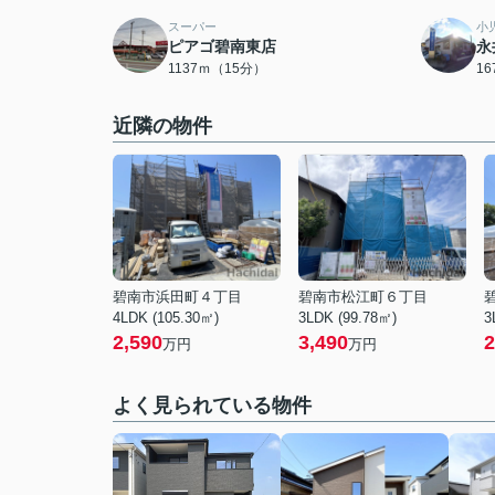
スーパー
小
ピアゴ碧南東店
永
1137ｍ（15分）
1
近隣の物件
碧南市浜田町４丁目
碧南市松江町６丁目
4LDK (105.30㎡)
3LDK (99.78㎡)
3
2,590
3,490
2
万円
万円
よく見られている物件