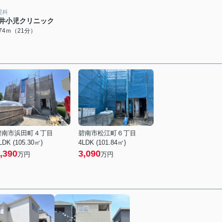
児科
井小児クリニック
674ｍ（21分）
碧南市浜田町４丁目
碧南市松江町６丁目
LDK (105.30㎡)
4LDK (101.84㎡)
,390
3,090
万円
万円