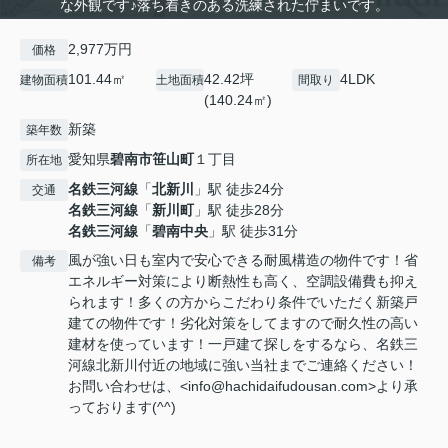
な外観です♪落ち着きのある洗練された佇まいです。
2,977万円
価格
101.44㎡
42.42坪
4LDK
建物面積
土地面積
間取り
(140.24㎡)
新築
築年数
愛知県
碧南市
笹山町
１丁目
所在地
名鉄三河線
「
北新川
」駅 徒歩24分
交通
名鉄三河線
「
新川町
」駅 徒歩28分
名鉄三河線
「
碧南中央
」駅 徒歩31分
風が強い日も室内で安心できる耐風構造の物件です！省
備考
エネルギー対策により断熱性も高く、空調設備費も抑え
られます！多くの方からこだわり条件でいただく新築戸
建ての物件です！劣化対策をしてますので耐久性の高い
建材を使っています！一戸建て探しをするなら、名鉄三
河線北新川付近の地域に強い当社までご連絡ください！
お問い合わせは、<info@hachidaifudousan.com>より承
っております(^^)