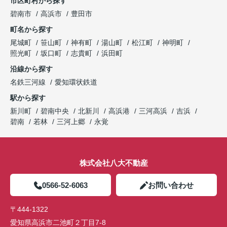
市区町村から探す
碧南市
高浜市
豊田市
町名から探す
尾城町
笹山町
神有町
湯山町
松江町
神明町
照光町
坂口町
志貴町
浜田町
沿線から探す
名鉄三河線
愛知環状鉄道
駅から探す
新川町
碧南中央
北新川
高浜港
三河高浜
吉浜
碧南
若林
三河上郷
永覚
株式会社八大不動産
0566-52-6063
お問い合わせ
〒444-1322
愛知県高浜市二池町２丁目7-8