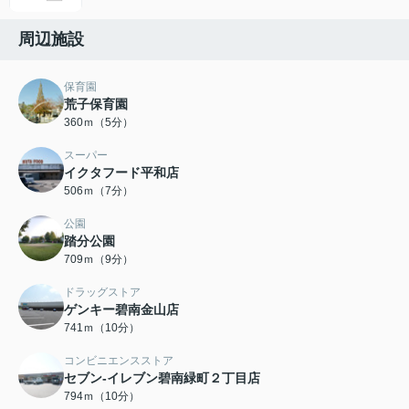
周辺施設
保育園
荒子保育園
360ｍ（5分）
スーパー
イクタフード平和店
506ｍ（7分）
公園
踏分公園
709ｍ（9分）
ドラッグストア
ゲンキー碧南金山店
741ｍ（10分）
コンビニエンスストア
セブン-イレブン碧南緑町２丁目店
794ｍ（10分）