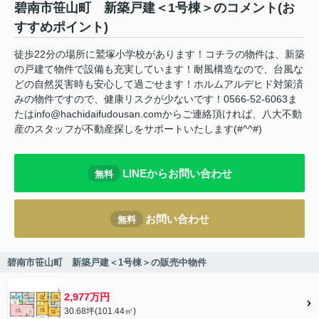
碧南市笹山町 新築戸建＜1号棟＞のコメント(お
すすめポイント)
徒歩22分の場所に鷲塚小学校があります！コチラの物件は、新築
の戸建て物件で設備も充実しています！耐風構造なので、台風な
どの自然災害時も安心して過ごせます！ホルムアルデヒド対策済
みの物件ですので、健康リスクが少ないです！0566-52-6063ま
たはinfo@hachidaifudousan.comからご連絡頂ければ、八大不動
産のスタッフが不動産探しをサポートいたします(#^^#)
LINEからお問い合わせ
無料
お問い合わせ
無料
碧南市笹山町 新築戸建＜1号棟＞の販売中物件
2,977万円
30.68坪(101.44㎡)