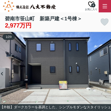
0
お気に入り
碧南市笹山町 新築戸建＜1号棟＞
2,977万円
1
/
29
【外観】ダークカラーを基調とした、シンプルモダンなスタイリッシュ