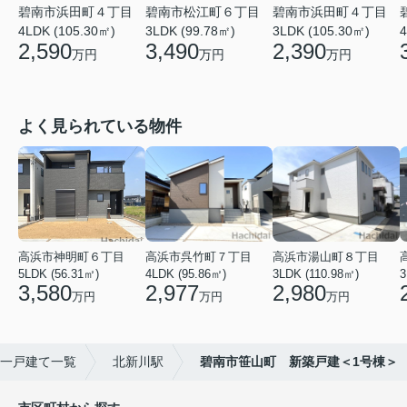
碧南市浜田町４丁目
碧南市松江町６丁目
碧南市浜田町４丁目
4LDK (105.30㎡)
3LDK (99.78㎡)
3LDK (105.30㎡)
4
2,590
3,490
2,390
万円
万円
万円
よく見られている物件
高浜市神明町６丁目
高浜市呉竹町７丁目
高浜市湯山町８丁目
5LDK (56.31㎡)
4LDK (95.86㎡)
3LDK (110.98㎡)
3
3,580
2,977
2,980
万円
万円
万円
一戸建て一覧
北新川駅
碧南市笹山町 新築戸建＜1号棟＞