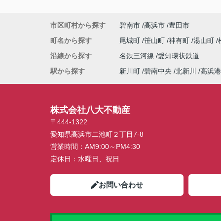
市区町村から探す
碧南市
高浜市
豊田市
町名から探す
尾城町
笹山町
神有町
湯山町
沿線から探す
名鉄三河線
愛知環状鉄道
駅から探す
新川町
碧南中央
北新川
高浜港
株式会社八大不動産
〒444-1322
愛知県高浜市二池町２丁目7-8
営業時間：
AM9:00～PM4:30
定休日：
水曜日、祝日
お問い合わせ