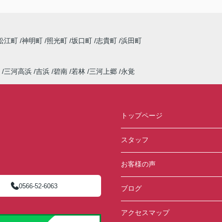
松江町
神明町
照光町
坂口町
志貴町
浜田町
三河高浜
吉浜
碧南
若林
三河上郷
永覚
トップページ
スタッフ
お客様の声
0566-52-6063
ブログ
アクセスマップ