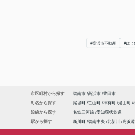
#高浜市不動産
#はじ
市区町村から探す
碧南市
高浜市
豊田市
町名から探す
尾城町
笹山町
神有町
湯山町
沿線から探す
名鉄三河線
愛知環状鉄道
駅から探す
新川町
碧南中央
北新川
高浜港