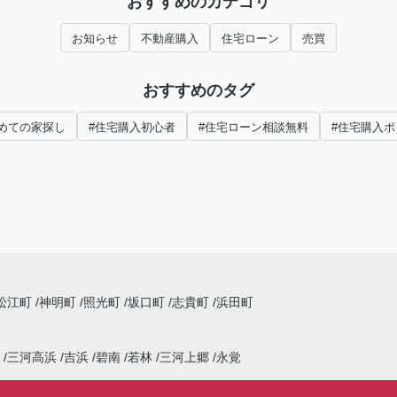
おすすめのカテゴリ
お知らせ
不動産購入
住宅ローン
売買
おすすめのタグ
めての家探し
#住宅購入初心者
#住宅ローン相談無料
#住宅購入ポ
松江町
神明町
照光町
坂口町
志貴町
浜田町
三河高浜
吉浜
碧南
若林
三河上郷
永覚