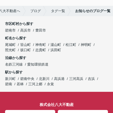
八大不動産へ
ブログ
タグ一覧
お知らせのブログ一覧
市区町村から探す
碧南市
高浜市
豊田市
町名から探す
尾城町
笹山町
神有町
湯山町
松江町
神明町
照光町
坂口町
志貴町
浜田町
沿線から探す
名鉄三河線
愛知環状鉄道
駅から探す
新川町
碧南中央
北新川
高浜港
三河高浜
吉浜
碧南
若林
三河上郷
永覚
株式会社八大不動産