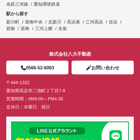
名鉄三河線
愛知環状鉄道
駅から探す
新川町
碧南中央
北新川
高浜港
三河高浜
吉浜
碧南
若林
三河上郷
永覚
株式会社八大不動産
0566-52-6063
お問い合わせ
〒444-1322
愛知県高浜市二池町２丁目7-8
営業時間：
AM9:00～PM4:30
定休日：
水曜日、祝日