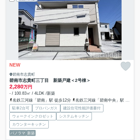
NEW
碧南市志貴町
碧南市志貴町三丁目 新築戸建＜2号棟＞
2,280
万円
- / 100.83㎡ / 4LDK /新築
名鉄三河線「碧南」駅 徒歩12分
名鉄三河線「碧南中央」駅 徒歩27分
駐車2台可
プロパンガス
建設住宅性能評価書付
ウォークインクロゼット
システムキッチン
カウンターキッチン
パノラマ
新築