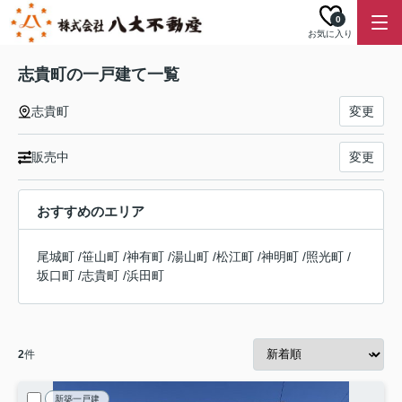
0
お気に入り
志貴町の一戸建て一覧
志貴町
変更
販売中
変更
おすすめのエリア
尾城町
/
笹山町
/
神有町
/
湯山町
/
松江町
/
神明町
/
照光町
/
坂口町
/
志貴町
/
浜田町
2
件
新築一戸建