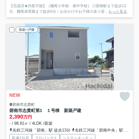
【完成済★内覧可能】［棚尾小学校・南中学校］ ◎碧南駅まで徒歩12
分、棚尾保育園まで徒歩6分！お出かけやお子様の送り迎...
もっと見る
新築一戸建
NEW
碧南市志貴町
碧南市志貴町第1 １号棟 新築戸建
2,390
万円
- / 98.81㎡ / 4LDK /新築
名鉄三河線「碧南」駅 徒歩13分
名鉄三河線「碧南中央」駅 徒歩25分
駐車2台可
プロパンガス
システムキッチン