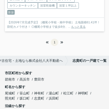
カウンターキッチン
浴室乾燥機
浴室１坪以上
新築
【2026年7月完成予定】［棚尾小学校・南中学校］ 土地面積61.41坪！
防犯カメラ付き！ ◎棚尾小学校まで徒歩8分、...
もっと見る
1
中古住宅・土地なら株式会社八大不動産へ
志貴町の一戸建て一覧
市区町村から探す
碧南市
高浜市
豊田市
町名から探す
尾城町
笹山町
神有町
湯山町
松江町
神明町
照光町
坂口町
志貴町
浜田町
沿線から探す