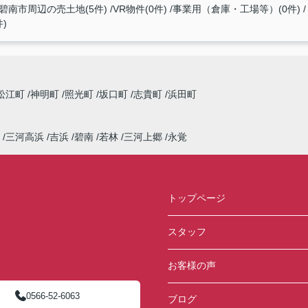
碧南市周辺の売土地(5件)
VR物件(0件)
事業用（倉庫・工場等）(0件)
)
松江町
神明町
照光町
坂口町
志貴町
浜田町
三河高浜
吉浜
碧南
若林
三河上郷
永覚
トップページ
スタッフ
お客様の声
0566-52-6063
ブログ