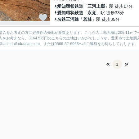
愛知環状鉄道
「
三河上郷
」駅 徒歩17分
愛知環状鉄道
「
永覚
」駅 徒歩33分
名鉄三河線
「
若林
」駅 徒歩35分
購入をお考えの方に好条件の売地が多数あります。こちらの土地面積は209.11㎡
入をお考えなら、3164.5万円のこちらの土地はいかがでしょうか。豊田市で土地
o@hachidaifudousan.com、または0566-52-6063へのご連絡をお待ちしております。
1