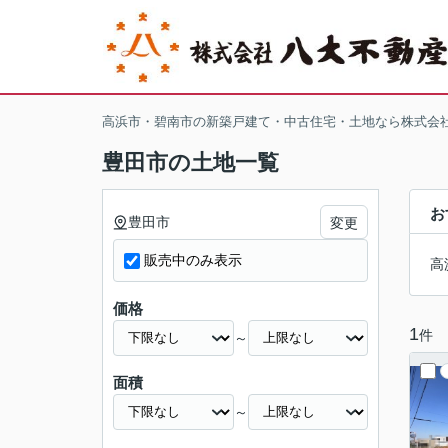
高浜市・碧南市の新築戸建て・中古住宅・土地なら株式会
豊田市の土地一覧
お
豊田市
変更
販売中のみ表示
高
価格
1
件
～
面積
～