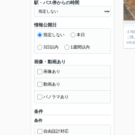
駅・バス停からの時間
情報公開日
土地
指定しない
本日
ご購
inf
3日以内
1週間以内
画像・動画あり
画像あり
動画あり
パノラマあり
条件
条件
自由設計対応