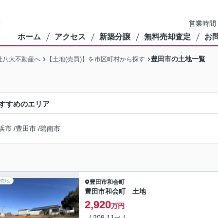
営業時間：
ホーム
アクセス
新築分譲
無料売却査定
お
豊田市の土地一覧
社八大不動産へ
【土地(売買)】を市区町村から探す
すすめのエリア
浜市
/
豊田市
/
碧南市
売地
豊田市
和会町
豊田市和会町 土地
2,920
万円
- / 209.11㎡ / -