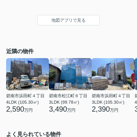
地図アプリで見る
近隣の物件
碧南市浜田町４丁目
碧南市松江町６丁目
碧南市浜田町４丁目
4LDK (105.30㎡)
3LDK (99.78㎡)
3LDK (105.30㎡)
4
2,590
3,490
2,390
万円
万円
万円
よく見られている物件