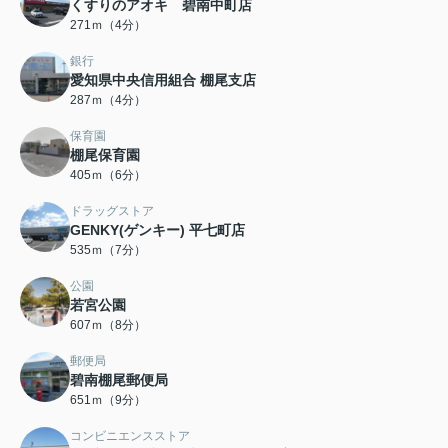
くすりのアオキ 碧南中町店
271ｍ（4分）
銀行
愛知県中央信用組合 棚尾支店
287ｍ（4分）
保育園
棚尾保育園
405ｍ（6分）
ドラッグストア
GENKY(ゲンキー) 平七町店
535ｍ（7分）
公園
若宮公園
607ｍ（8分）
郵便局
碧南棚尾郵便局
651ｍ（9分）
コンビニエンスストア