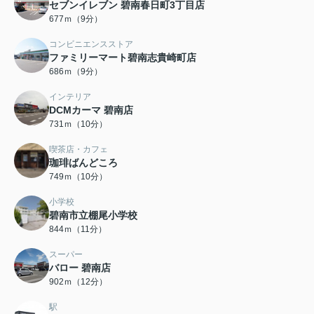
セブンイレブン 碧南春日町3丁目店
677ｍ（9分）
コンビニエンスストア
ファミリーマート碧南志貴崎町店
686ｍ（9分）
インテリア
DCMカーマ 碧南店
731ｍ（10分）
喫茶店・カフェ
珈琲ばんどころ
749ｍ（10分）
小学校
碧南市立棚尾小学校
844ｍ（11分）
スーパー
バロー 碧南店
902ｍ（12分）
駅