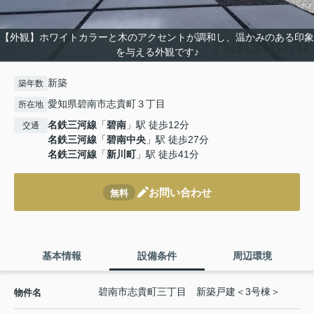
【外観】ホワイトカラーと木のアクセントが調和し、温かみのある印象
を与える外観です♪
新築
築年数
愛知県碧南市志貴町３丁目
所在地
名鉄三河線
「
碧南
」駅 徒歩12分
交通
名鉄三河線
「
碧南中央
」駅 徒歩27分
名鉄三河線
「
新川町
」駅 徒歩41分
お問い合わせ
無料
基本情報
設備条件
周辺環境
碧南市志貴町三丁目 新築戸建＜3号棟＞
物件名