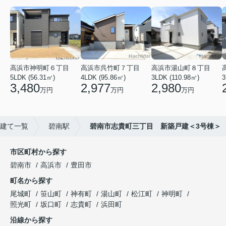
高浜市神明町６丁目
高浜市呉竹町７丁目
高浜市湯山町８丁目
5LDK (56.31㎡)
4LDK (95.86㎡)
3LDK (110.98㎡)
3
3,480
2,977
2,980
万円
万円
万円
建て一覧
碧南駅
碧南市志貴町三丁目 新築戸建＜3号棟＞
市区町村から探す
碧南市
高浜市
豊田市
町名から探す
尾城町
笹山町
神有町
湯山町
松江町
神明町
照光町
坂口町
志貴町
浜田町
沿線から探す