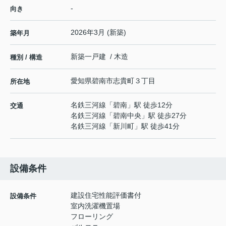
-
向き
2026年3月 (新築)
築年月
新築一戸建 / 木造
種別 / 構造
愛知県
碧南市
志貴町
３丁目
所在地
名鉄三河線
「
碧南
」駅 徒歩12分
交通
名鉄三河線
「
碧南中央
」駅 徒歩27分
名鉄三河線
「
新川町
」駅 徒歩41分
設備条件
建設住宅性能評価書付
設備条件
室内洗濯機置場
フローリング