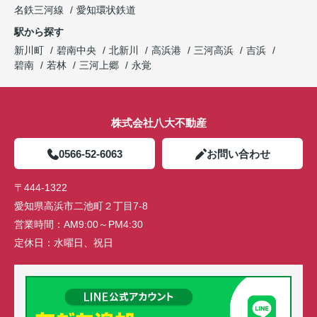
名鉄三河線
愛知環状鉄道
駅から探す
新川町
碧南中央
北新川
高浜港
三河高浜
吉浜
碧南
若林
三河上郷
永覚
株式会社八大不動産
0566-52-6063
お問い合わせ
〒444-1322
愛知県高浜市二池町２丁目7-8
営業時間：
AM9:00～PM4:30
定休日：
水曜日、祝日