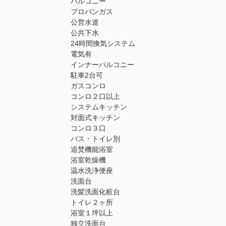
バルコニー
プロパンガス
公営水道
公共下水
24時間換気システム
電気有
インナーバルコニー
駐車2台可
ガスコンロ
コンロ２口以上
システムキッチン
対面式キッチン
コンロ３口
バス・トイレ別
追焚機能浴室
浴室乾燥機
温水洗浄便座
洗面台
洗髪洗面化粧台
トイレ２ヶ所
浴室１坪以上
独立洗面台