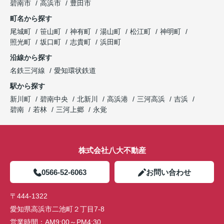
碧南市
高浜市
豊田市
町名から探す
尾城町
笹山町
神有町
湯山町
松江町
神明町
照光町
坂口町
志貴町
浜田町
沿線から探す
名鉄三河線
愛知環状鉄道
駅から探す
新川町
碧南中央
北新川
高浜港
三河高浜
吉浜
碧南
若林
三河上郷
永覚
株式会社八大不動産
0566-52-6063
お問い合わせ
〒444-1322
愛知県高浜市二池町２丁目7-8
営業時間：
AM9:00～PM4:30