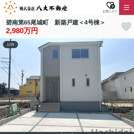
0
お気に入り
碧南第65尾城町 新築戸建＜4号棟＞
2,980万円
1
/
39