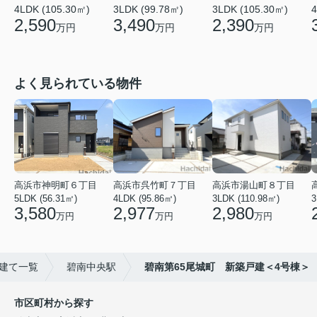
4LDK (105.30㎡)
3LDK (99.78㎡)
3LDK (105.30㎡)
4
2,590
3,490
2,390
万円
万円
万円
よく見られている物件
高浜市神明町６丁目
高浜市呉竹町７丁目
高浜市湯山町８丁目
5LDK (56.31㎡)
4LDK (95.86㎡)
3LDK (110.98㎡)
3
3,580
2,977
2,980
万円
万円
万円
建て一覧
碧南中央駅
碧南第65尾城町 新築戸建＜4号棟＞
市区町村から探す