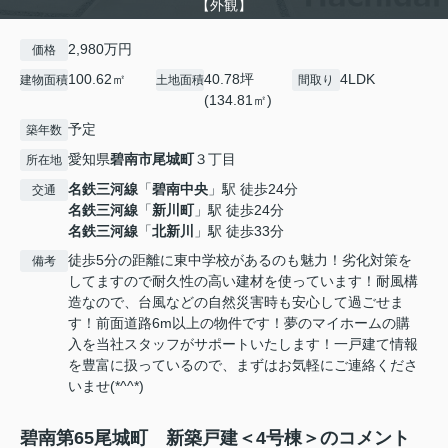
【外観】
2,980万円
価格
100.62㎡
40.78坪
4LDK
建物面積
土地面積
間取り
(134.81㎡)
予定
築年数
愛知県
碧南市
尾城町
３丁目
所在地
名鉄三河線
「
碧南中央
」駅 徒歩24分
交通
名鉄三河線
「
新川町
」駅 徒歩24分
名鉄三河線
「
北新川
」駅 徒歩33分
徒歩5分の距離に東中学校があるのも魅力！劣化対策を
備考
してますので耐久性の高い建材を使っています！耐風構
造なので、台風などの自然災害時も安心して過ごせま
す！前面道路6m以上の物件です！夢のマイホームの購
入を当社スタッフがサポートいたします！一戸建て情報
を豊富に扱っているので、まずはお気軽にご連絡くださ
いませ(*^^*)
碧南第65尾城町 新築戸建＜4号棟＞のコメント