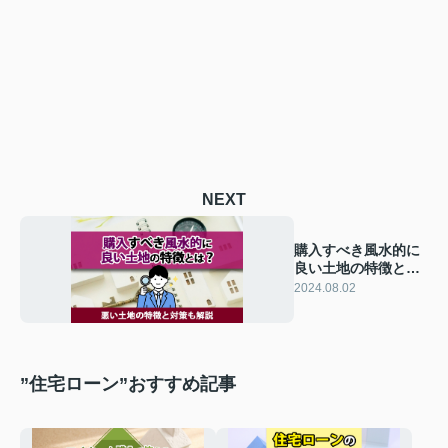
NEXT
購入すべき風水的に
良い土地の特徴と
は？悪い土地の特徴
2024.08.02
と対策も解説
”住宅ローン”おすすめ記事