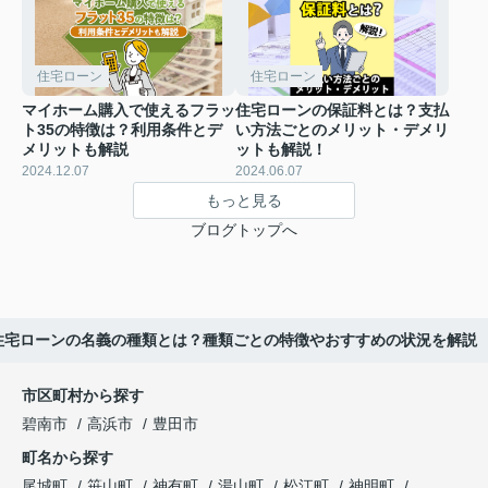
住宅ローン
住宅ローン
マイホーム購入で使えるフラッ
住宅ローンの保証料とは？支払
ト35の特徴は？利用条件とデ
い方法ごとのメリット・デメリ
メリットも解説
ットも解説！
2024.12.07
2024.06.07
もっと見る
ブログトップへ
住宅ローンの名義の種類とは？種類ごとの特徴やおすすめの状況を解説
市区町村から探す
碧南市
高浜市
豊田市
町名から探す
尾城町
笹山町
神有町
湯山町
松江町
神明町