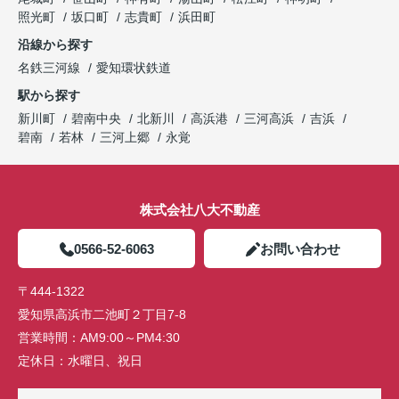
照光町
坂口町
志貴町
浜田町
沿線から探す
名鉄三河線
愛知環状鉄道
駅から探す
新川町
碧南中央
北新川
高浜港
三河高浜
吉浜
碧南
若林
三河上郷
永覚
株式会社八大不動産
0566-52-6063
お問い合わせ
〒444-1322
愛知県高浜市二池町２丁目7-8
営業時間：
AM9:00～PM4:30
定休日：
水曜日、祝日