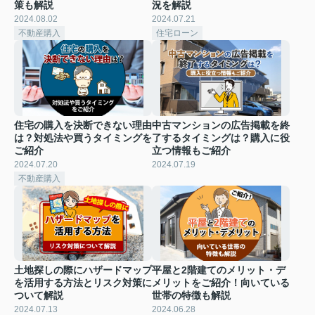
策も解説
況を解説
2024.08.02
2024.07.21
不動産購入
住宅ローン
住宅の購入を決断できない理由
中古マンションの広告掲載を終
は？対処法や買うタイミングを
了するタイミングは？購入に役
ご紹介
立つ情報もご紹介
2024.07.20
2024.07.19
不動産購入
土地探しの際にハザードマップ
平屋と2階建てのメリット・デ
を活用する方法とリスク対策に
メリットをご紹介！向いている
ついて解説
世帯の特徴も解説
2024.07.13
2024.06.28