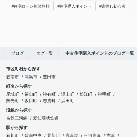
#住宅ローン相談無料
#住宅購入ポイント
#家探し初心者
ブログ
タグ一覧
中古住宅購入ポイントのブログ一覧
市区町村から探す
碧南市
高浜市
豊田市
町名から探す
尾城町
笹山町
神有町
湯山町
松江町
神明町
照光町
坂口町
志貴町
浜田町
沿線から探す
名鉄三河線
愛知環状鉄道
駅から探す
新川町
碧南中央
北新川
高浜港
三河高浜
吉浜