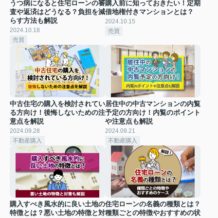
うつ病になると住宅ローンの審
購入前に知っておきたい！定期
査や返済はどうなる？負担を減
借地権付きマンションとは？
らす方法も解説
2024.10.15
2024.10.18
売買
売買
中古住宅の購入を検討されてい
居住中の中古マンションの内覧
る方向け！後悔しないための注
予定の方向け！内覧のポイント
意点を解説
や注意点も解説
2024.09.28
2024.09.21
不動産購入
不動産購入
購入すべき風水的に良い土地の
住宅ローンの名義の種類とは？
特徴とは？悪い土地の特徴と対
種類ごとの特徴やおすすめの状