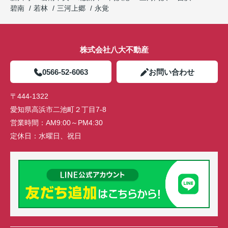
碧南
若林
三河上郷
永覚
株式会社八大不動産
0566-52-6063
お問い合わせ
〒444-1322
愛知県高浜市二池町２丁目7-8
営業時間：
AM9:00～PM4:30
定休日：
水曜日、祝日