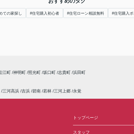
おすすめのタグ
めての家探し
#住宅購入初心者
#住宅ローン相談無料
#住宅購入ポ
松江町
神明町
照光町
坂口町
志貴町
浜田町
三河高浜
吉浜
碧南
若林
三河上郷
永覚
トップページ
スタッフ