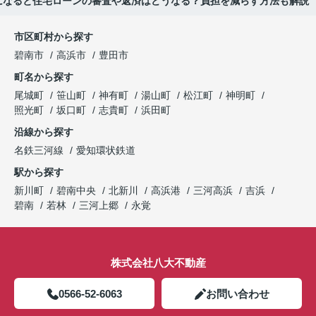
になると住宅ローンの審査や返済はどうなる？負担を減らす方法も解説
市区町村から探す
碧南市
高浜市
豊田市
町名から探す
尾城町
笹山町
神有町
湯山町
松江町
神明町
照光町
坂口町
志貴町
浜田町
沿線から探す
名鉄三河線
愛知環状鉄道
駅から探す
新川町
碧南中央
北新川
高浜港
三河高浜
吉浜
碧南
若林
三河上郷
永覚
株式会社八大不動産
0566-52-6063
お問い合わせ