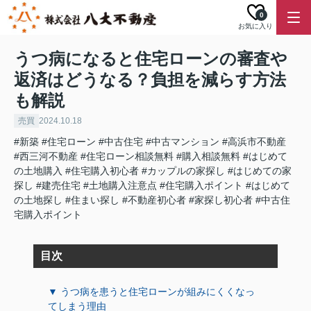
0
お気に入り
うつ病になると住宅ローンの審査や
返済はどうなる？負担を減らす方法
も解説
売買
2024.10.18
#新築
#住宅ローン
#中古住宅
#中古マンション
#高浜市不動産
#西三河不動産
#住宅ローン相談無料
#購入相談無料
#はじめて
の土地購入
#住宅購入初心者
#カップルの家探し
#はじめての家
探し
#建売住宅
#土地購入注意点
#住宅購入ポイント
#はじめて
の土地探し
#住まい探し
#不動産初心者
#家探し初心者
#中古住
宅購入ポイント
目次
▼ うつ病を患うと住宅ローンが組みにくくなっ
てしまう理由